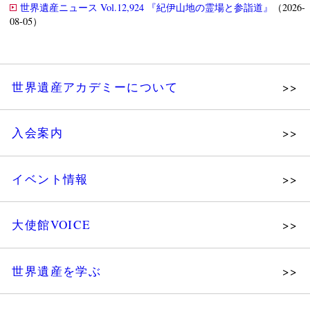
世界遺産ニュース Vol.12,924 『紀伊山地の霊場と参詣道』
（2026-
08-05）
世界遺産アカデミーについて
理念
入会案内
メッセージ
個人会員
主な活動
イベント情報
法人会員
沿革
講演会
会報誌サンプル
組織図・役員
大使館VOICE
大使館セミナー
会員限定ページ
研究員紹介
展示会
法人会員・協賛団体／公認団体
世界遺産を学ぶ
講座・セミナー
メディア協力／プレスリリース
研究員ブログ
ツアー情報