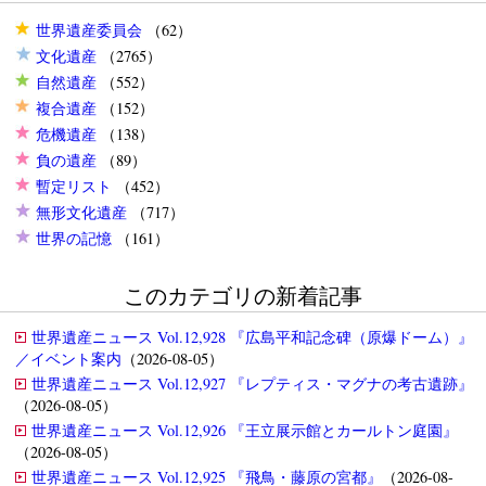
世界遺産委員会
（62）
文化遺産
（2765）
自然遺産
（552）
複合遺産
（152）
危機遺産
（138）
負の遺産
（89）
暫定リスト
（452）
無形文化遺産
（717）
世界の記憶
（161）
このカテゴリの新着記事
世界遺産ニュース Vol.12,928 『広島平和記念碑（原爆ドーム）』
／イベント案内
（2026-08-05）
世界遺産ニュース Vol.12,927 『レプティス・マグナの考古遺跡』
（2026-08-05）
世界遺産ニュース Vol.12,926 『王立展示館とカールトン庭園』
（2026-08-05）
世界遺産ニュース Vol.12,925 『飛鳥・藤原の宮都』
（2026-08-