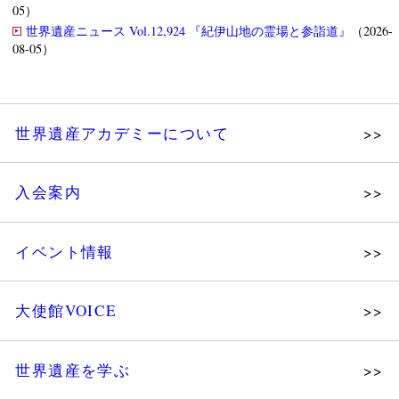
05）
世界遺産ニュース Vol.12,924 『紀伊山地の霊場と参詣道』
（2026-
08-05）
世界遺産アカデミーについて
理念
入会案内
メッセージ
個人会員
主な活動
イベント情報
法人会員
沿革
講演会
会報誌サンプル
組織図・役員
大使館VOICE
大使館セミナー
会員限定ページ
研究員紹介
展示会
法人会員・協賛団体／公認団体
世界遺産を学ぶ
講座・セミナー
メディア協力／プレスリリース