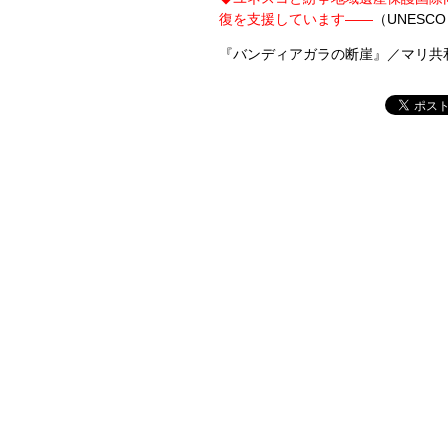
復を支援しています――
（UNESC
『バンディアガラの断崖』／マリ共和