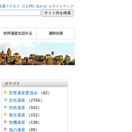
交通アクセス
お問い合わせ
サイトマップ
WHA認定講師について
WHA認定講師 紹介
WHA認定講師 紹介
自治体・民間団体関
企業関係者の方へ
学校・教育関係者の
動画
記事（会報誌）
係者の方へ
方へ
世界遺産委員会
（62）
文化遺産
（2765）
自然遺産
（552）
複合遺産
（152）
危機遺産
（138）
負の遺産
（89）