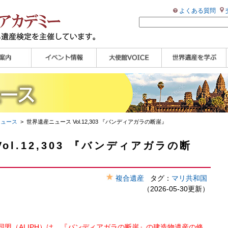
よくある質問
ンプル
ページ
講演会
大使館セミナー
展示会
講座・セミナー
ツアー情報
イベントレポート
研究員ブログ
マイスターのささや
WHAフォトギャラリ
世界遺産応援ブログ
世界遺産検定公式
学習アシスト動画
世界遺産ナビ
き
ー
HP
【pamon】
ニュース
> 世界遺産ニュース Vol.12,303 『バンディアガラの断崖』
ol.12,303 『バンディアガラの断
複合遺産
タグ：
マリ共和国
（2026-05-30更新）
盟（ALIPH）は、『バンディアガラの断崖』の建造物遺産の修