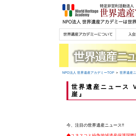
理念
メッセージ
主な活動内容
沿革
組織図・役員
研究員紹介 >>
法人会員・協賛団体
メディア協力／プレ
個人会員
法人会員
会報誌サ
会員限定
宮澤 光 MIYAZAWA, Hikaru
研究員によるメディ
／公認団体
スリリース
ア協力など
NPO法人 世界遺産アカデミー
TOP
>
世界遺産
世界遺産ニュース V
崖』
今、注目の世界遺産ニュース!!
◆
ユネスコと紛争地域遺産保護国際同