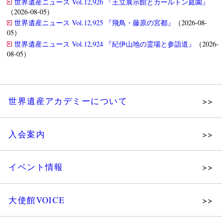
世界遺産ニュース Vol.12,926 『王立展示館とカールトン庭園』
（2026-08-05）
世界遺産ニュース Vol.12,925 『飛鳥・藤原の宮都』
（2026-08-
05）
世界遺産ニュース Vol.12,924 『紀伊山地の霊場と参詣道』
（2026-
08-05）
世界遺産アカデミーについて
理念
入会案内
メッセージ
個人会員
主な活動
イベント情報
法人会員
沿革
講演会
会報誌サンプル
組織図・役員
大使館VOICE
大使館セミナー
会員限定ページ
研究員紹介