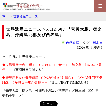
≡
TOP
>
世界遺産ニュース
世界遺産ニュース Vol.12,307 『奄美大島、徳之
島、沖縄島北部及び西表島』
自然遺産
タグ：
日本国
（2026-05-31更新）
今、注目の世界遺産ニュース!!
◆
世界遺産の森に響く たんけんコンサート 徳之島・虹の会15周
年――
（南海日日新聞より）
◆
鹿児島県及び奄美群島の10代が”好き”を鳴らす!『AMAMI TEENS
FES』に多彩な表現が集結－－
（THE F1RST TIMESより）
『奄美大島、徳之島、沖縄島北部及び西表島』／日本国 2021年
登録基準（ⅹ）