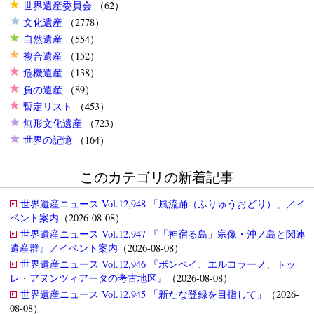
世界遺産委員会
（62）
文化遺産
（2778）
自然遺産
（554）
複合遺産
（152）
危機遺産
（138）
負の遺産
（89）
暫定リスト
（453）
無形文化遺産
（723）
世界の記憶
（164）
このカテゴリの新着記事
世界遺産ニュース Vol.12,948 「風流踊（ふりゅうおどり）」／イ
ベント案内
（2026-08-08）
世界遺産ニュース Vol.12,947 『「神宿る島」宗像・沖ノ島と関連
遺産群』／イベント案内
（2026-08-08）
世界遺産ニュース Vol.12,946 『ポンペイ、エルコラーノ、トッ
レ・アヌンツィアータの考古地区』
（2026-08-08）
世界遺産ニュース Vol.12,945 「新たな登録を目指して」
（2026-
08-08）