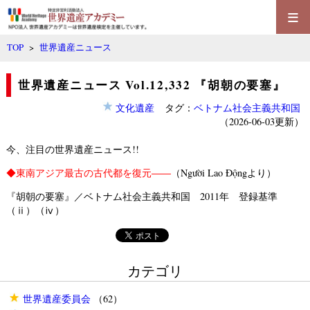
≡
TOP
>
世界遺産ニュース
世界遺産ニュース Vol.12,332 『胡朝の要塞』
文化遺産
タグ：
ベトナム社会主義共和国
（2026-06-03更新）
今、注目の世界遺産ニュース!!
◆
東南アジア最古の古代都を復元――
（Người Lao Độngより）
『胡朝の要塞』／ベトナム社会主義共和国 2011年 登録基準
（ⅱ）（ⅳ）
カテゴリ
世界遺産委員会
（62）