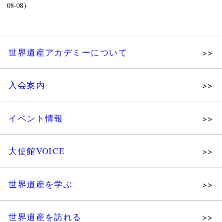
08-08）
世界遺産アカデミーについて
理念
入会案内
メッセージ
個人会員
主な活動
イベント情報
法人会員
沿革
講演会
会報誌サンプル
組織図・役員
大使館VOICE
大使館セミナー
会員限定ページ
研究員紹介
展示会
法人会員・協賛団体／公認団体
世界遺産を学ぶ
講座・セミナー
メディア協力／プレスリリース
研究員ブログ
ツアー情報
世界遺産を訪れる