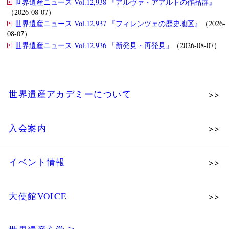
世界遺産ニュース Vol.12,938 『アルヴァ・アアルトの作品群』
（2026-08-07）
世界遺産ニュース Vol.12,937 『フィレンツェの歴史地区』
（2026-
08-07）
世界遺産ニュース Vol.12,936 「新発見・再発見」
（2026-08-07）
世界遺産アカデミーについて
理念
入会案内
メッセージ
個人会員
主な活動
イベント情報
法人会員
沿革
講演会
会報誌サンプル
組織図・役員
大使館VOICE
大使館セミナー
会員限定ページ
研究員紹介
展示会
法人会員・協賛団体／公認団体