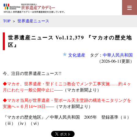
≡
TOP
>
世界遺産ニュース
世界遺産ニュース Vol.12,379 『マカオの歴史地
区』
文化遺産
タグ：
中華人民共和国
（2026-06-11更新）
今、注目の世界遺産ニュース!!
◆
マカオ、世界遺産・聖ドミニコ教会でメンテ工事実施……約４ヶ
月にわたり一般公開中止に――
（マカオ新聞より）
◆
マカオ当局が世界遺産・聖ポール天主堂跡の構造モニタリングを
実施へ＝６月14〜18日――
（マカオ新聞より）
『マカオの歴史地区』／中華人民共和国 2005年 登録基準（ⅱ）
（ⅲ）（ⅳ）（ⅵ）