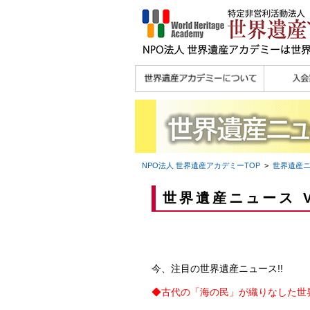
理念
メッセージ
主な活動内容
沿革
組織図・役員
研究員紹介 >>
法人会員・協賛団体
メディア協力／プレ
個人会員
法人会員
会報誌サ
会員限定
宮澤 光 MIYAZAWA, Hikaru
研究員によるメディ
／公認団体
スリリース
ア協力など
NPO法人 世界遺産アカデミー
TOP
>
世界遺産
世界遺産ニュース V
今、注目の世界遺産ニュース!!
◆
古代の「海の民」が織りなした世界