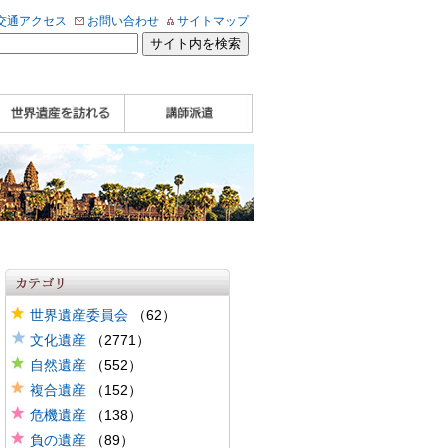
交通アクセス
お問い合わせ
サイトマップ
WHA認定講師について
WHA認定講師 紹介
WHA認定講師 紹介
自治体・民間団体関
企業関係者の方へ
学校・教育関係者の
動画
記事（会報誌）
係者の方へ
方へ
世界遺産委員会
（62）
文化遺産
（2771）
自然遺産
（552）
複合遺産
（152）
危機遺産
（138）
負の遺産
（89）