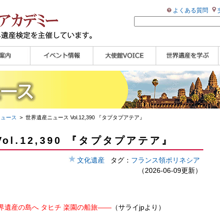
よくある質問
ンプル
ページ
講演会
大使館セミナー
展示会
講座・セミナー
ツアー情報
イベントレポート
研究員ブログ
マイスターのささや
WHAフォトギャラリ
世界遺産応援ブログ
世界遺産検定公式
学習アシスト動画
世界遺産ナビ
き
ー
HP
【pamon】
ニュース
> 世界遺産ニュース Vol.12,390 『タプタプアテア』
ol.12,390 『タプタプアテア』
文化遺産
タグ：
フランス領ポリネシア
（2026-06-09更新）
遺産の島へ タヒチ 楽園の船旅――
（サライjpより）