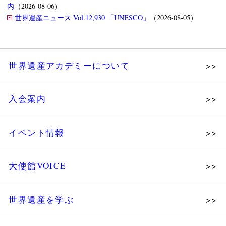
内
（2026-08-06）
世界遺産ニュース Vol.12,930 「UNESCO」
（2026-08-05）
世界遺産アカデミーについて
理念
入会案内
メッセージ
個人会員
主な活動
イベント情報
法人会員
沿革
講演会
会報誌サンプル
組織図・役員
大使館VOICE
大使館セミナー
会員限定ページ
研究員紹介
展示会
法人会員・協賛団体／公認団体
世界遺産を学ぶ
講座・セミナー
メディア協力／プレスリリース
研究員ブログ