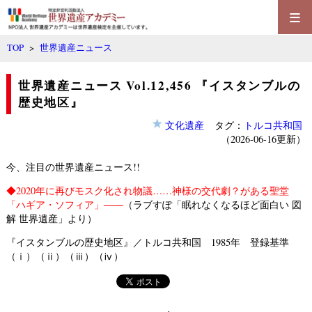
≡
TOP
>
世界遺産ニュース
世界遺産ニュース Vol.12,456 『イスタンブルの
歴史地区』
文化遺産
タグ：
トルコ共和国
（2026-06-16更新）
今、注目の世界遺産ニュース!!
◆
2020年に再びモスク化され物議……神様の交代劇？がある聖堂
「ハギア・ソフィア」――
（ラブすぽ「眠れなくなるほど面白い 図
解 世界遺産」より）
『イスタンブルの歴史地区』／トルコ共和国 1985年 登録基準
（ⅰ）（ⅱ）（ⅲ）（ⅳ）