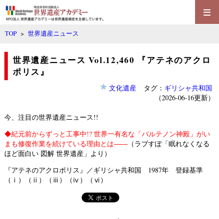
≡
TOP
>
世界遺産ニュース
世界遺産ニュース Vol.12,460 『アテネのアクロ
ポリス』
文化遺産
タグ：
ギリシャ共和国
（2026-06-16更新）
今、注目の世界遺産ニュース!!
◆
紀元前からずっと工事中!? 世界一有名な「パルテノン神殿」がい
まも修復作業を続けている理由とは――
（ラブすぽ「眠れなくなる
ほど面白い 図解 世界遺産」より）
『アテネのアクロポリス』／ギリシャ共和国 1987年 登録基準
（ⅰ）（ⅱ）（ⅲ）（ⅳ）（ⅵ）