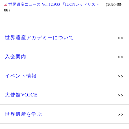
世界遺産ニュース Vol.12,933 「IUCNレッドリスト」
（2026-08-
06）
世界遺産アカデミーについて
理念
入会案内
メッセージ
個人会員
主な活動
イベント情報
法人会員
沿革
講演会
会報誌サンプル
組織図・役員
大使館VOICE
大使館セミナー
会員限定ページ
研究員紹介
展示会
法人会員・協賛団体／公認団体
世界遺産を学ぶ
講座・セミナー
メディア協力／プレスリリース
研究員ブログ