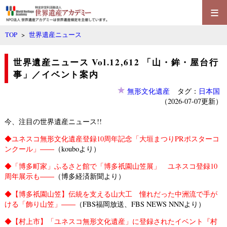
≡
TOP
>
世界遺産ニュース
世界遺産ニュース Vol.12,612 「山・鉾・屋台行
事」／イベント案内
無形文化遺産
タグ：
日本国
（2026-07-07更新）
今、注目の世界遺産ニュース!!
◆
ユネスコ無形文化遺産登録10周年記念「大垣まつりPRポスターコ
ンクール」――
（kouboより）
◆
「博多町家」ふるさと館で「博多祇園山笠展」 ユネスコ登録10
周年展示も――
（博多経済新聞より）
◆
【博多祇園山笠】伝統を支える山大工 憧れだった中洲流で手が
ける「飾り山笠」――
（FBS福岡放送、FBS NEWS NNNより）
◆
【村上市】「ユネスコ無形文化遺産」に登録されたイベント『村