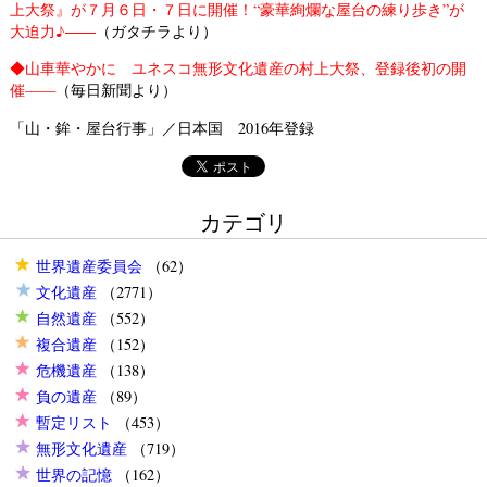
上大祭』が７月６日・７日に開催！“豪華絢爛な屋台の練り歩き”が
大迫力♪――
（ガタチラより）
◆
山車華やかに ユネスコ無形文化遺産の村上大祭、登録後初の開
催——
（毎日新聞より）
「山・鉾・屋台行事」／日本国 2016年登録
カテゴリ
世界遺産委員会
（62）
文化遺産
（2771）
自然遺産
（552）
複合遺産
（152）
危機遺産
（138）
負の遺産
（89）
暫定リスト
（453）
無形文化遺産
（719）
世界の記憶
（162）