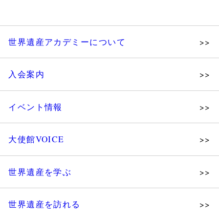
世界遺産アカデミーについて
理念
入会案内
メッセージ
個人会員
主な活動
イベント情報
法人会員
沿革
講演会
会報誌サンプル
組織図・役員
大使館VOICE
大使館セミナー
会員限定ページ
研究員紹介
展示会
法人会員・協賛団体／公認団体
世界遺産を学ぶ
講座・セミナー
メディア協力／プレスリリース
研究員ブログ
ツアー情報
世界遺産を訪れる
マイスターのささやき
イベントレポート