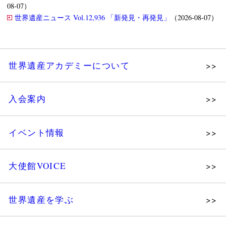
08-07）
世界遺産ニュース Vol.12,936 「新発見・再発見」
（2026-08-07）
世界遺産アカデミーについて
理念
入会案内
メッセージ
個人会員
主な活動
イベント情報
法人会員
沿革
講演会
会報誌サンプル
組織図・役員
大使館VOICE
大使館セミナー
会員限定ページ
研究員紹介
展示会
法人会員・協賛団体／公認団体
世界遺産を学ぶ
講座・セミナー
メディア協力／プレスリリース
研究員ブログ