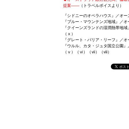
提案——
（トラベルボイスより）
『シドニーのオペラハウス』／オース
『ブルー・マウンテンズ地域』／オー
『クイーンズランドの湿潤熱帯地域』
（ⅹ）
『グレート・バリア・リーフ』／オー
『ウルル、カタ・ジュタ国立公園』／
（ⅴ）（ⅵ）（ⅶ）（ⅷ）