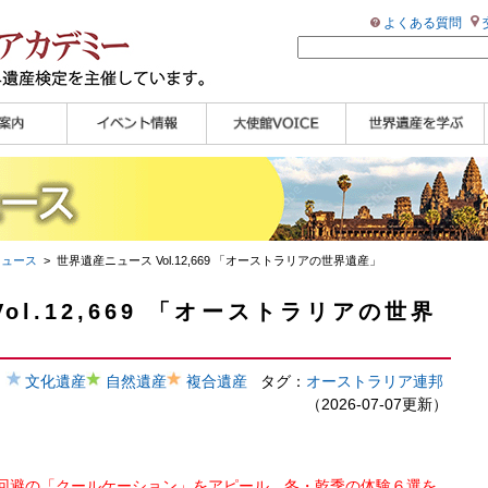
よくある質問
ンプル
ページ
講演会
大使館セミナー
展示会
講座・セミナー
ツアー情報
イベントレポート
研究員ブログ
マイスターのささや
WHAフォトギャラリ
世界遺産応援ブログ
世界遺産検定公式
学習アシスト動画
世界遺産ナビ
き
ー
HP
【pamon】
ニュース
> 世界遺産ニュース Vol.12,669 「オーストラリアの世界遺産」
ol.12,669 「オーストラリアの世界
文化遺産
自然遺産
複合遺産
タグ：
オーストラリア連邦
（2026-07-07更新）
回避の「クールケーション」をアピール、冬・乾季の体験６選を