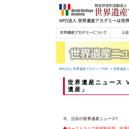
理念
メッセージ
主な活動内容
沿革
組織図・役員
研究員紹介 >>
法人会員・協賛団体
メディア協力／プレ
個人会員
法人会員
会報誌サ
会員限定
宮澤 光 MIYAZAWA, Hikaru
研究員によるメディ
／公認団体
スリリース
ア協力など
NPO法人 世界遺産アカデミー
TOP
>
世界遺産
世界遺産ニュース V
遺産」
今、注目の世界遺産ニュース!!
◆
オーストラリア政府観光局、猛暑