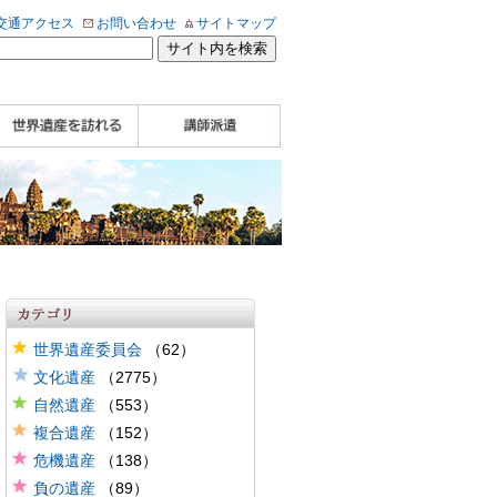
交通アクセス
お問い合わせ
サイトマップ
WHA認定講師について
WHA認定講師 紹介
WHA認定講師 紹介
自治体・民間団体関
企業関係者の方へ
学校・教育関係者の
動画
記事（会報誌）
係者の方へ
方へ
世界遺産委員会
（62）
文化遺産
（2775）
自然遺産
（553）
複合遺産
（152）
危機遺産
（138）
負の遺産
（89）