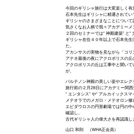
今回のギリシャ旅行は大変楽しく有
石本先生はギリシャに精通されてい
ギリシャのさまざまなことについて
気さくなお人柄で我々アカデミーメ
２回のセミナーでは“ 神殿建築” と
ギリシャ在住４０年以上で石本先生
た。
アカンサスの実物を見ながら「コリ
アテネ最後の夜にアクロポリスの丘
アクロポリスの丘は工事中と聞いて
が、
パルテノン神殿の美しい姿やエレク
旅行前の２月28日にアカデミー関
“ エンタシス” や“ アルカイック
メテオラでのメガロ・メテオロン修
エピダウロスの円形劇場では円の中
確認し、
古代ギリシャ人の偉大さを再認識し
山口 和則 （WHA正会員）