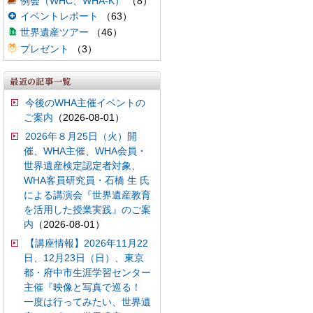
例会（WHC、WHA-K）
（8）
イベントレポート
（63）
世界遺産ツアー
（46）
プレゼント
（3）
今後のWHA主催イベントの
ご案内
（2026-08-01）
2026年８月25日（火）開
催、WHA主催、WHA会員・
世界遺産検定認定者対象、
WHA客員研究員・石橋 生 氏
による講演会『世界遺産教育
を活用した授業実践』のご案
内
（2026-08-01）
【講座情報】2026年11月22
日、12月23日（日）、東京
都・府中市生涯学習センター
主催『映像と写真で巡る！
一度は行ってみたい、世界遺