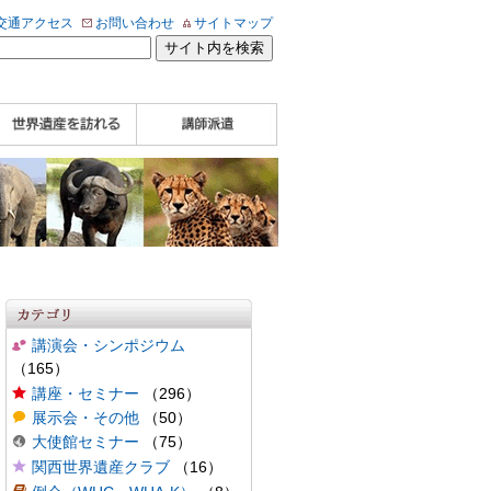
交通アクセス
お問い合わせ
サイトマップ
WHA認定講師について
WHA認定講師 紹介
WHA認定講師 紹介
自治体・民間団体関
企業関係者の方へ
学校・教育関係者の
動画
記事（会報誌）
係者の方へ
方へ
講演会・シンポジウム
（165）
講座・セミナー
（296）
展示会・その他
（50）
大使館セミナー
（75）
関西世界遺産クラブ
（16）