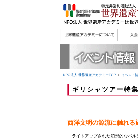
理念
メッセージ
主な活動内容
沿革
組織図・役員
研究員紹介 >>
法人会員・協賛団体
メディア協力／プレ
個人会員
法人会員
会報誌サ
会員限定
宮澤 光 MIYAZAWA, Hikaru
研究員によるメディ
／公認団体
スリリース
ア協力など
NPO法人 世界遺産アカデミー
TOP
>
イベント
ギリシャツアー特集(
西洋文明の源流に触れる
ライトアップされた幻想的なパル