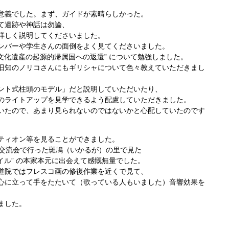
意義でした。まず、ガイドが素晴らしかった。
て遺跡や神話は勿論、
詳しく説明してくださいました。
ンバーや学生さんの面倒をよく見てくださいました。
“ 文化遺産の起源的帰属国への返還” について勉強しました。
旧知のノリコさんにもギリシャについて色々教えていただきまし
ント式柱頭のモデル」だと説明していただいたり、
のライトアップを見学できるよう配慮していただきました。
いたので、あまり見られないのではないかと心配していたのです
ティオン等を見ることができました。
西交流会で行った斑鳩（いかるが）の里で見た
スマイル” の本家本元に出会えて感慨無量でした。
道院ではフレスコ画の修復作業を近くで見て、
心に立って手をたたいて（歌っている人もいました）音響効果を
ました。