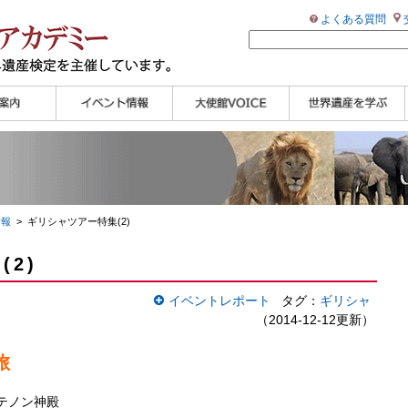
よくある質問
ンプル
ページ
講演会
大使館セミナー
展示会
講座・セミナー
ツアー情報
イベントレポート
研究員ブログ
マイスターのささや
WHAフォトギャラリ
世界遺産応援ブログ
世界遺産検定公式
学習アシスト動画
世界遺産ナビ
き
ー
HP
【pamon】
情報
> ギリシャツアー特集(2)
2)
イベントレポート
タグ：
ギリシャ
（2014-12-12更新）
旅
テノン神殿