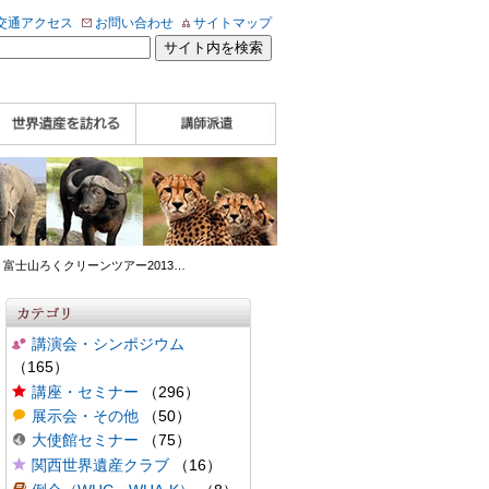
交通アクセス
お問い合わせ
サイトマップ
WHA認定講師について
WHA認定講師 紹介
WHA認定講師 紹介
自治体・民間団体関
企業関係者の方へ
学校・教育関係者の
動画
記事（会報誌）
係者の方へ
方へ
 富士山ろくクリーンツアー2013
…
講演会・シンポジウム
（165）
講座・セミナー
（296）
展示会・その他
（50）
大使館セミナー
（75）
関西世界遺産クラブ
（16）