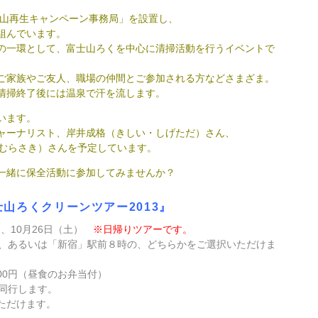
士山再生キャンペーン事務局」を設置し、
組んでいます。
の一環として、富士山ろくを中心に清掃活動を行うイベントで
ご家族やご友人、職場の仲間とご参加される方などさまざま。
清掃終了後には温泉で汗を流します。
います。
のジャーナリスト、岸井成格（きしい・しげただ）さん、
・むらさき）さんを予定しています。
一緒に保全活動に参加してみませんか？
山ろくクリーンツアー2013
』
）、10月26日（土）
※日帰りツアーです。
分、あるいは「新宿」駅前８時の、どちらかをご選択いただけま
700円（昼食のお弁当付）
同行します。
ただけます。