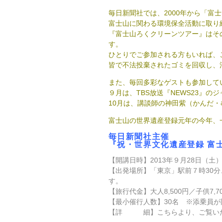
毎日新聞社では、2000年から「富
富士山に関わる環境保全活動に取り
『富士山ろくクリーンツアー』はそ
す。
ひとりでご参加される方もいれば、
皆で不法投棄されたゴミを回収し、
また、毎回多彩なゲストも参加して
９月は、TBS放送『NEWS23』
10月は、講談師の神田紫（かんだ
富士山の世界遺産登録元年の今年、
毎日新聞社主催
『
祝・世界文化遺産登録 富士
【開講日時】2013年９月28日（土
【出発場所】「東京」駅前７時30
す。
【旅行代金】大人8,500円／子供7,
【最小催行人数】30名 ※添乗員が
【詳 細】
こちら
より、ご覧い