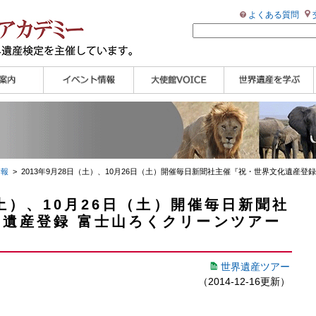
よくある質問
ンプル
ページ
講演会
大使館セミナー
展示会
講座・セミナー
ツアー情報
イベントレポート
研究員ブログ
マイスターのささや
WHAフォトギャラリ
世界遺産応援ブログ
世界遺産検定公式
学習アシスト動画
世界遺産ナビ
き
ー
HP
【pamon】
情報
> 2013年9月28日（土）、10月26日（土）開催毎日新聞社主催『祝・世界文化遺産登録
（土）、10月26日（土）開催毎日新聞社
遺産登録 富士山ろくクリーンツアー
世界遺産ツアー
（2014-12-16更新）