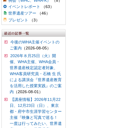
例会（WHC、WHA-K）
（8）
イベントレポート
（63）
世界遺産ツアー
（46）
プレゼント
（3）
今後のWHA主催イベントの
ご案内
（2026-08-05）
2026年８月25日（火）開
催、WHA主催、WHA会員・
世界遺産検定認定者対象、
WHA客員研究員・石橋 生 氏
による講演会『世界遺産教育
を活用した授業実践』のご案
内
（2026-08-01）
【講座情報】2026年11月22
日、12月23日（日）、東京
都・府中市生涯学習センター
主催『映像と写真で巡る！
一度は行ってみたい、世界遺