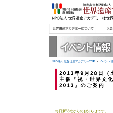
理念
メッセージ
主な活動内容
沿革
組織図・役員
研究員紹介 >>
法人会員・協賛団体
メディア協力／プレ
個人会員
法人会員
会報誌サ
会員限定
宮澤 光 MIYAZAWA, Hikaru
研究員によるメディ
／公認団体
スリリース
ア協力など
NPO法人 世界遺産アカデミー
TOP
>
イベント
2013年9月28日
主催『祝・世界文化
2013』のご案内
毎日新聞社からのお知らせです。