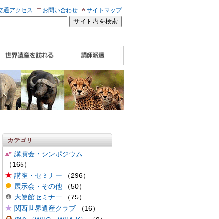
交通アクセス
お問い合わせ
サイトマップ
WHA認定講師について
WHA認定講師 紹介
WHA認定講師 紹介
自治体・民間団体関
企業関係者の方へ
学校・教育関係者の
動画
記事（会報誌）
係者の方へ
方へ
講演会・シンポジウム
（165）
講座・セミナー
（296）
展示会・その他
（50）
大使館セミナー
（75）
関西世界遺産クラブ
（16）