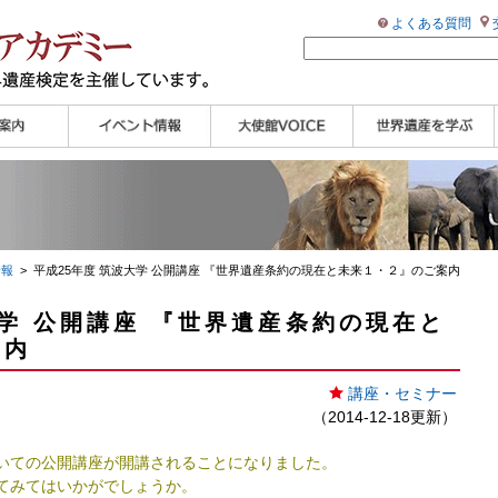
よくある質問
ンプル
ページ
講演会
大使館セミナー
展示会
講座・セミナー
ツアー情報
イベントレポート
研究員ブログ
マイスターのささや
WHAフォトギャラリ
世界遺産応援ブログ
世界遺産検定公式
学習アシスト動画
世界遺産ナビ
き
ー
HP
【pamon】
情報
> 平成25年度 筑波大学 公開講座 『世界遺産条約の現在と未来１・２』のご案内
大学 公開講座 『世界遺産条約の現在と
案内
講座・セミナー
（2014-12-18更新）
いての公開講座が開講されることになりました。
てみてはいかがでしょうか。