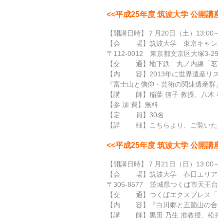
<<平成25年度 筑波大学 公開講
【開講日時】７月20日（土）13:00～1
【会 場】筑波大学 東京キャンパ
〒112-0012 東京都文京区大塚3-29
【交 通】
地下鉄 丸ノ内線「茗
【内 容】2013年に世界遺産リ
『富士山と信仰・芸術の関連遺産群
【講 師】
稲葉 信子 教授
、
八木 
【参 加 費】無料
【定 員】30名
【詳 細】
こちら
より、ご覧いた
<<平成25年度 筑波大学 公開講
【開講日時】７月21日（日）13:00～1
【会 場】筑波大学 春日エリア
〒305-8577 茨城県つくば市天王台1
【交 通】
つくばエクスプレス「
【内 容】『白川郷と五箇山の合
【講 師】
黒田 乃生 准教授
、
松