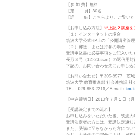
【参 加 費】無料
【定 員】30名
【詳 細】
こちら
より、ご覧いた
【お申し込み方法】
※上記２講座を
（１）インターネットの場合
筑波大学公式HP上の「
公開講座管理
（２）郵送、または持参の場合
受講申込書
に必要事項をご記入いた
長形３号（12×23.5cm）の返信
下記の、お問い合わせ先にお申し込
【お問い合わせ】〒305-8577 茨城
筑波大学 教育推進部 社会連携課 社
TEL：029-853-2216／E-mail：
kouk
【申込締切日】2013年７月１日（月
【受講決定までの流れ】
お申し込みをいただいた後、筑波大
受講決定者の方には、受講決定通知
また、受講に至らなかった方につい
なお、大学側のご都合により、日程