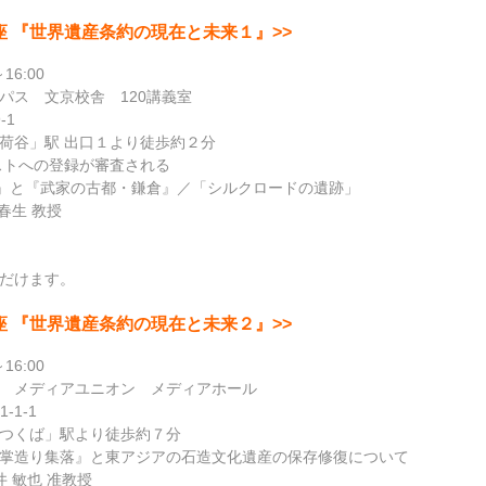
座 『
世界遺産条約の現在と未来１
』>>
6:00
ス 文京校舎 120講義室
-1
荷谷」駅 出口１より徒歩約２分
ストへの登録が審査される
』と『武家の古都・鎌倉』／「シルクロードの遺跡」
春生 教授
だけます。
座 『
世界遺産条約の現在と未来２
』>>
6:00
 メディアユニオン メディアホール
-1-1
つくば」駅より徒歩約７分
掌造り集落』と東アジアの石造文化遺産の保存修復について
井 敏也 准教授