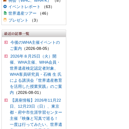
例会（WHC、WHA-K）
（8）
イベントレポート
（63）
世界遺産ツアー
（46）
プレゼント
（3）
今後のWHA主催イベントの
ご案内
（2026-08-05）
2026年８月25日（火）開
催、WHA主催、WHA会員・
世界遺産検定認定者対象、
WHA客員研究員・石橋 生 氏
による講演会『世界遺産教育
を活用した授業実践』のご案
内
（2026-08-01）
【講座情報】2026年11月22
日、12月23日（日）、東京
都・府中市生涯学習センター
主催『映像と写真で巡る！
一度は行ってみたい、世界遺