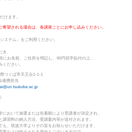
だけます。
ご希望される場合は、各講座ごとにお申し込みください。
システム
」をご利用ください。
だき、
用封筒にお名前、ご住所を明記し、90円切手貼付の上、
みください。
県つくば市天王台1-1-1
会連携担当
ai@un.tsukuba.ac.jp
）
学において抽選または先着順により受講者が決定され、
と講習料の納入方法、受講案内等が送付されます。
ても、筑波大学よりその旨をお知らせいただけます。
変更および中止となる場合もございますので、