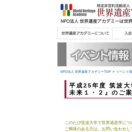
理念
メッセージ
主な活動内容
沿革
組織図・役員
研究員紹介 >>
法人会員・協賛団体
メディア協力／プレ
個人会員
法人会員
会報誌サ
会員限定
宮澤 光 MIYAZAWA, Hikaru
研究員によるメディ
／公認団体
スリリース
ア協力など
NPO法人 世界遺産アカデミー
TOP
>
イベント
平成25年度 筑波
未来１・２』のご
このたび筑波大学で世界遺産学につ
ご興味のある方は、お問い合わせし