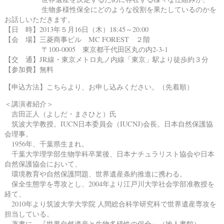
生物多様性保全にどのような役割を果たしているのかを
お話しいただきます。
【日 時】2013年５月16日（木）18:45～20:00
【会 場】三菱商事ビル MC FOREST ２階
〒100-0005 東京都千代田区丸の内2-3-1
【交 通】JR線・東京メトロ丸ノ内線「東京」駅より徒歩約３分
【参加費】無料
【申込方法】
こちら
より、お申し込みください。（先着順）
＜講演者紹介＞
吉田正人（よしだ・まさひと）氏
筑波大学教授。IUCN日本委員会（IUCNJ)会長。日本自然保護協
会理事。
1956年、千葉県生まれ。
千葉大学理学部生物学科卒業後、日本ナチュラリスト協会や日本
自然保護協会において、
環境教育や自然保護問題、世界遺産条約推進に携わる。
保全生態学を専攻とし、2004年より江戸川大学社会学部准教授を
経て、
2010年より筑波大学大学院 人間総合科学研究科で世界遺産専攻を
担当している。
著書に、『世界自然遺産と生物多様性の保全』（地人書館）、