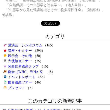
『自然保護～その生態学と社会学～』（地人書館）、
『生態学から見た保護地域とその生物多様性保全』（講談社）、
他多数。
カテゴリ
講演会・シンポジウム
（165）
講座・セミナー
（296）
展示会・その他
（50）
大使館セミナー
（75）
関西世界遺産クラブ
（16）
例会（WHC、WHA-K）
（8）
イベントレポート
（63）
世界遺産ツアー
（46）
プレゼント
（3）
このカテゴリの新着記事