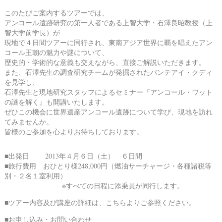
このたびご案内するツアーでは、
アンコール遺跡研究の第一人者である上智大学・石澤良昭教授（上
智大学前学長）が
現地で４日間ツアーに同行され、東南アジア世界に覇を唱えたアン
コール王朝の魅力や謎について、
歴史的・学術的な意義も交えながら、直接ご解説いただきます。
また、石澤先生の調査研究チームが発掘されたバンテアイ・クディ
を見学し、
石澤先生と現地研究スタッフによるセミナー『アンコール・ワット
の謎を解く』も開講いたします。
ぜひこの機会に世界遺産アンコール遺跡について学び、現地を訪れ
てみませんか。
皆様のご参加を心よりお待ちしております。
■出発日 2013年４月６日（土） ６日間
■旅行費用 おひとり様248,000円（燃油サーチャージ・各種諸税等
別・２名１室利用）
※すべての日程に添乗員が同行します。
■ツアー内容及び講座の詳細は、
こちら
よりご参照ください。
■お申し込み・お問い合わせ