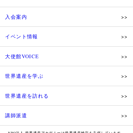
理念
入会案内
メッセージ
個人会員
主な活動
イベント情報
法人会員
沿革
講演会
会報誌サンプル
組織図・役員
大使館VOICE
大使館セミナー
会員限定ページ
研究員紹介
展示会
法人会員・協賛団体／公認団体
世界遺産を学ぶ
講座・セミナー
メディア協力／プレスリリース
研究員ブログ
ツアー情報
世界遺産を訪れる
マイスターのささやき
イベントレポート
WHAフォトギャラリー
講師派遣
世界遺産応援ブログ
WHA認定講師について
世界遺産検定 公式HP
NPO法人 世界遺産アカデミーは世界遺産検定を主催しています。