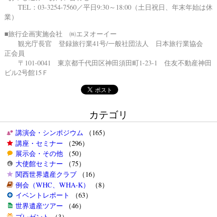
TEL：03-3254-7560／平日9:30～18:00（土日祝日、年末年始は休
業）
■旅行企画実施会社 ㈱エヌオーイー
観光庁長官 登録旅行業41号/一般社団法人 日本旅行業協会
正会員
〒101-0041 東京都千代田区神田須田町1-23-1 住友不動産神田
ビル2号館15Ｆ
カテゴリ
講演会・シンポジウム
（165）
講座・セミナー
（296）
展示会・その他
（50）
大使館セミナー
（75）
関西世界遺産クラブ
（16）
例会（WHC、WHA-K）
（8）
イベントレポート
（63）
世界遺産ツアー
（46）
プレゼント
（3）