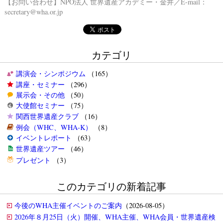
【お問い合わせ】NPO法人 世界遺産アカデミー・金井／E-mail：
secretary@wha.or.jp
カテゴリ
講演会・シンポジウム
（165）
講座・セミナー
（296）
展示会・その他
（50）
大使館セミナー
（75）
関西世界遺産クラブ
（16）
例会（WHC、WHA-K）
（8）
イベントレポート
（63）
世界遺産ツアー
（46）
プレゼント
（3）
このカテゴリの新着記事
今後のWHA主催イベントのご案内
（2026-08-05）
2026年８月25日（火）開催、WHA主催、WHA会員・世界遺産検