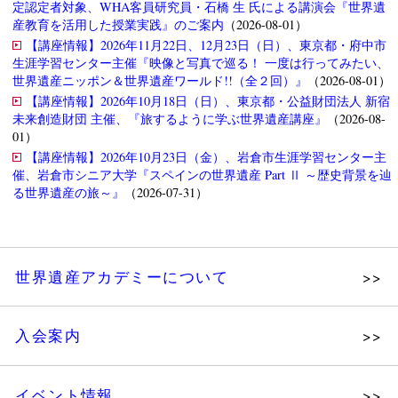
定認定者対象、WHA客員研究員・石橋 生 氏による講演会『世界遺
産教育を活用した授業実践』のご案内
（2026-08-01）
【講座情報】2026年11月22日、12月23日（日）、東京都・府中市
生涯学習センター主催『映像と写真で巡る！ 一度は行ってみたい、
世界遺産ニッポン＆世界遺産ワールド!!（全２回）』
（2026-08-01）
【講座情報】2026年10月18日（日）、東京都・公益財団法人 新宿
未来創造財団 主催、『旅するように学ぶ世界遺産講座』
（2026-08-
01）
【講座情報】2026年10月23日（金）、岩倉市生涯学習センター主
催、岩倉市シニア大学『スペインの世界遺産 Part Ⅱ ～歴史背景を辿
る世界遺産の旅～』
（2026-07-31）
世界遺産アカデミーについて
理念
入会案内
メッセージ
個人会員
主な活動
イベント情報