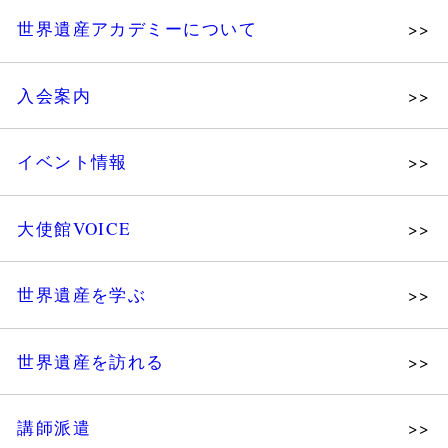
世界遺産アカデミーについて
理念
入会案内
メッセージ
個人会員
主な活動
イベント情報
法人会員
沿革
講演会
会報誌サンプル
組織図・役員
大使館VOICE
大使館セミナー
会員限定ページ
研究員紹介
展示会
法人会員・協賛団体／公認団体
世界遺産を学ぶ
講座・セミナー
メディア協力／プレスリリース
研究員ブログ
ツアー情報
世界遺産を訪れる
マイスターのささやき
イベントレポート
WHAフォトギャラリー
講師派遣
世界遺産応援ブログ