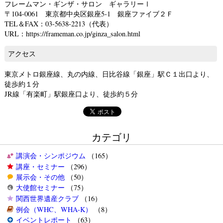
フレームマン・ギンザ・サロン ギャラリーⅠ
〒104-0061 東京都中央区銀座5-1 銀座ファイブ２Ｆ
TEL＆FAX：03-5638-2213（代表）
URL：https://frameman.co.jp/ginza_salon.html
アクセス
東京メトロ銀座線、丸の内線、日比谷線「銀座」駅Ｃ１出口より、
徒歩約１分
JR線「有楽町」駅銀座口より、徒歩約５分
カテゴリ
講演会・シンポジウム
（165）
講座・セミナー
（296）
展示会・その他
（50）
大使館セミナー
（75）
関西世界遺産クラブ
（16）
例会（WHC、WHA-K）
（8）
イベントレポート
（63）