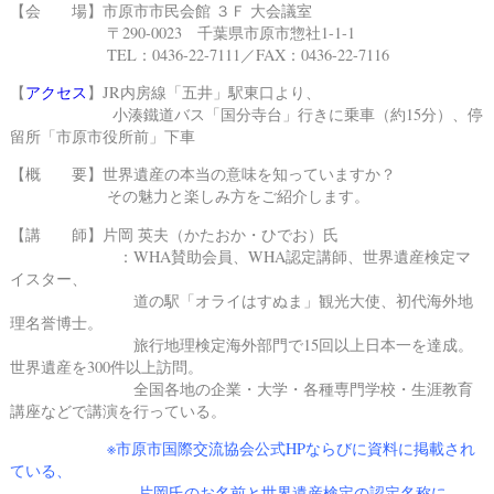
【会 場】
市原市市民会館 ３Ｆ 大会議室
〒290-0023 千葉県市原市惣社1-1-1
TEL：0436-22-7111／FAX：0436-22-7116
【
アクセス
】JR内房線「五井」駅東口より、
小湊鐵道バス「国分寺台」行きに乗車（約15分）、停
留所「市原市役所前」下車
【概 要】世界遺産の本当の意味を知っていますか？
その魅力と楽しみ方をご紹介します。
【講 師】片岡 英夫（かたおか・ひでお）氏
：WHA賛助会員、WHA認定講師、世界遺産検定マ
イスター、
道の駅「オライはすぬま」観光大使、初代海外地
理名誉博士。
旅行地理検定海外部門で15回以上日本一を達成。
世界遺産を300件以上訪問。
全国各地の企業・大学・各種専門学校・生涯教育
講座などで講演を行っている。
※
市原市国際交流協会公式HP
ならびに
資料
に掲載され
ている、
片岡氏のお名前と世界遺産検定の認定名称に、