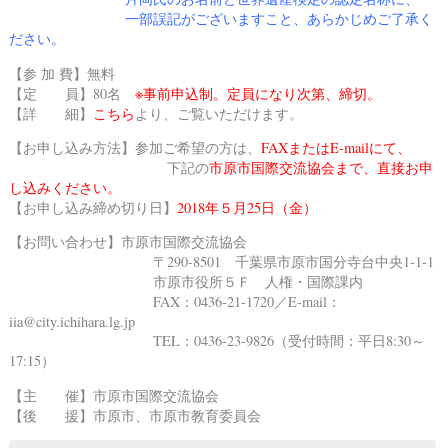
一部誤記がございますこと、
あらかじめご了承く
ださい。
【参 加 費】無料
【定 員】80名
※事前申込制。定員になり次第、締切。
【詳 細】
こちら
より、ご覧いただけます。
【お申し込み方法】参加ご希望の方は、
FAXまたはE-mailにて、
下記の
市原市国際交流協会
まで、直接お申
し込みください。
【お申し込み締め切り日】
2018年５月25日（金）
【お問い合わせ】
市原市国際交流協会
〒290-8501 千葉県市原市国分寺台中央1-1-1
市原市役所５Ｆ 人権・国際課内
FAX：0436-21-1720／E-mail：
iia@city.ichihara.lg.jp
TEL：0436-23-9826（受付時間：平日8:30～
17:15）
【主 催】
市原市国際交流協会
【後 援】
市原市
、
市原市教育委員会