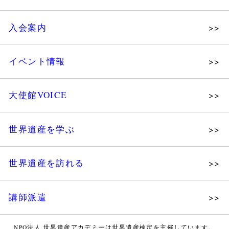
理念
入会案内
メッセージ
個人会員
主な活動
イベント情報
法人会員
沿革
講演会
会報誌サンプル
組織図・役員
大使館VOICE
大使館セミナー
会員限定ページ
研究員紹介
展示会
法人会員・協賛団体／公認団体
世界遺産を学ぶ
講座・セミナー
メディア協力／プレスリリース
研究員ブログ
ツアー情報
世界遺産を訪れる
マイスターのささやき
イベントレポート
WHAフォトギャラリー
講師派遣
世界遺産応援ブログ
WHA認定講師について
世界遺産検定 公式HP
NPO法人 世界遺産アカデミーは世界遺産検定を主催しています。