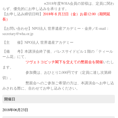
※2018年度WHA会員の皆様は、定員に関わ
らず、優先的にお申し込みを承ります。
【お申し込み締切日時】
2018年６月22日（金）お昼12:00（期間延
長）
【お問い合わせ】NPO法人 世界遺産アカデミー・金井／
E-mail：
secretary@wha.or.jp
【主 催】NPO法人 世界遺産アカデミー
【備 考】本講演会終了後、パレスサイドビル１階の「
ティール
ーム花
」にて、
ツヴェトコビッチ閣下を交えての懇親会を開催
いたし
ます。
参加費は、おひとり2,000円です（定員に達し次第締
切）。
懇親会へのご参加ご希望の方は、本講演会へお申し込
みされる際に、合わせてお申し込みください。
開催日
2018年06月23日