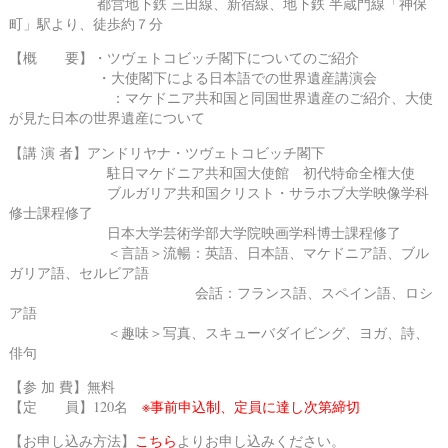
都営地下鉄 三田線、新宿線、地下鉄 半蔵門線「神保
町」駅より、徒歩約７分
【概 要】・ツヴェトコビッチ閣下についてのご紹介
・大使閣下による日本語での世界遺産講演会
：マケドニア共和国と同国世界遺産のご紹介、大使
が見た日本の世界遺産について
【講 演 者】アンドリヤナ・ツヴェトコビッチ閣下
駐日マケドニア共和国大使館 初代特命全権大使
ブルガリア共和国クリスト・サラホブ大学映像学科
修士課程修了
日本大学芸術学部大学院映画学科博士課程修了
＜言語＞流暢：英語、日本語、マケドニア語、ブル
ガリア語、セルビア語
会話：フランス語、スペイン語、ロシ
ア語
＜趣味＞写真、スキューバダイビング、ヨガ、詩、
俳句
【参 加 費】無料
【定 員】120名
※事前申込制、定員に達し次第締切
【お申し込み方法】
こちら
よりお申し込みください。