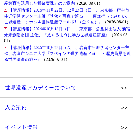
産教育を活用した授業実践』のご案内
（2026-08-01）
【講座情報】2026年11月22日、12月23日（日）、東京都・府中市
生涯学習センター主催『映像と写真で巡る！ 一度は行ってみたい、
世界遺産ニッポン＆世界遺産ワールド!!（全２回）』
（2026-08-01）
【講座情報】2026年10月18日（日）、東京都・公益財団法人 新宿
未来創造財団 主催、『旅するように学ぶ世界遺産講座』
（2026-08-
01）
【講座情報】2026年10月23日（金）、岩倉市生涯学習センター主
催、岩倉市シニア大学『スペインの世界遺産 Part Ⅱ ～歴史背景を辿
る世界遺産の旅～』
（2026-07-31）
世界遺産アカデミーについて
理念
入会案内
メッセージ
個人会員
主な活動
イベント情報
法人会員
沿革