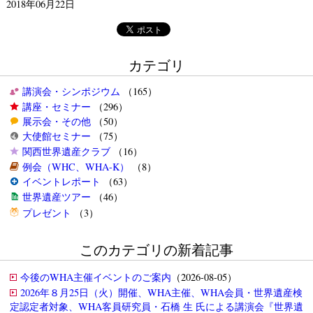
2018年06月22日
カテゴリ
講演会・シンポジウム
（165）
講座・セミナー
（296）
展示会・その他
（50）
大使館セミナー
（75）
関西世界遺産クラブ
（16）
例会（WHC、WHA-K）
（8）
イベントレポート
（63）
世界遺産ツアー
（46）
プレゼント
（3）
このカテゴリの新着記事
今後のWHA主催イベントのご案内
（2026-08-05）
2026年８月25日（火）開催、WHA主催、WHA会員・世界遺産検
定認定者対象、WHA客員研究員・石橋 生 氏による講演会『世界遺