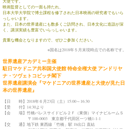
大使です。
映画監督としての一面も持たれ、
日本大学大学院で博士課程を修了された日本映画の研究者でもいら
っしゃいます。
また、日本の世界遺産にも数多くご訪問され、日本文化に造詣が深
く、
講演実績も豊富でいらっしゃいます。
貴重な機会となりますので、ぜひご参加ください。
※国名は2018年５月末現時点での名称です。
世界遺産アカデミー主催
駐日マケドニア共和国大使館 特命全権大使 アンドリヤ
ナ・ツヴェトコビッチ閣下
世界遺産講演会『マケドニアの世界遺産と大使が見た日
本の世界遺産』
【日 時】2018年６月23日（土）15:00～16:30
【受 付】14:30より
【会 場】竹橋パレスサイドビル２Ｆ（東側）マイナビルームＳ
〒100-0003 東京都千代田区一ツ橋1-1-1
【交 通】地下鉄 東西線「竹橋」駅 1b出口 直結