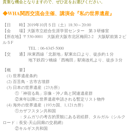
貴重な機会となりますので、ぜひ足をお運びください。
◆WHA関西交流会主催、講演会『私の世界遺産』
【日 時】2019年10月５日（土）18:30～20:00
【会 場】
大阪市立総合生涯学習センター 第３研修室
【所在地】〒530-0001 大阪府大阪市北区梅田2-2 大阪駅前第２ビ
ル５F
TEL：06-6345-5000
【
交 通
】JR東西線「北新地」駅東出口より、徒歩約１分
地下鉄四ツ橋線「西梅田」駅南改札より、徒歩３分
【概 要】
(1) 世界遺産条約
(2) 百舌鳥・古市古墳群
(3) 日本の世界遺産（23カ所）
①「神宿る島」宗像・沖ノ島と関連遺産群
②来年以降に世界遺産申請される暫定リスト物件
(4) 海外の世界遺産（193カ国、1,121カ所）
①カザフスタン共和国
：
タムガリの考古的景観にある岩絵群、タルガル（シルク
ロード：長安-天山回廊の交易網）
②キルギス共和国