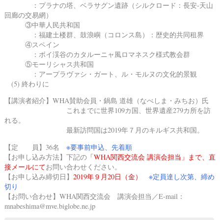
：プラナの塔、ベラサグン遺跡（シルクロード：長安-天山
回廊の交易網）
③中華人民共和国
：福建土楼群、鼓浪嶼（コロンス島）：歴史的共同租界
④スペイン
：ボイ渓谷のカタルーニャ風ロマネスク様式教会群
⑤モーリシャス共和国
：アープラヴァシ・ガート、ル・モルヌの文化的景観
(5) 終わりに
【講演者紹介】WHA賛助会員・鍋島 道雄（なべしま・みちお）氏
これまでに世界109カ国、世界遺産279カ所を訪
れる。
最新訪問国は2019年７月のキルギス共和国。
【定 員】36名
※要事前申込、先着順
【お申し込み方法】
下記の
「WHA関西交流会 講演会担当」まで、直
接メールにて
お問い合わせください。
【お申し込み締切日】
2019年９月20日（金）
※定員達し次第、締め
切り
【お問い合わせ】WHA関西交流会 講演会担当／E-mail：
mnabeshima@mve.biglobe.ne.jp