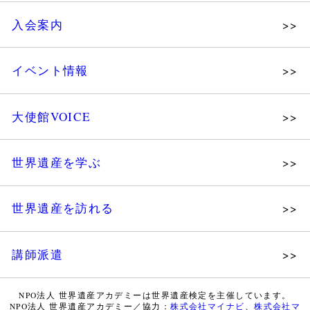
理念
入会案内
メッセージ
個人会員
主な活動
イベント情報
法人会員
沿革
講演会
会報誌サンプル
組織図・役員
大使館VOICE
大使館セミナー
会員限定ページ
研究員紹介
展示会
法人会員・協賛団体／公認団体
世界遺産を学ぶ
講座・セミナー
メディア協力／プレスリリース
研究員ブログ
ツアー情報
世界遺産を訪れる
マイスターのささやき
イベントレポート
WHAフォトギャラリー
講師派遣
世界遺産応援ブログ
WHA認定講師について
世界遺産検定 公式HP
NPO法人 世界遺産アカデミーは世界遺産検定を主催しています。
NPO法人 世界遺産アカデミー／協力：
株式会社マイナビ
、
株式会社マ