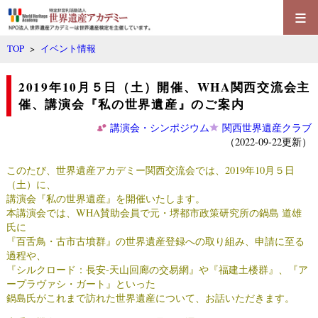
≡
TOP
>
イベント情報
2019年10月５日（土）開催、WHA関西交流会主
催、講演会『私の世界遺産』のご案内
講演会・シンポジウム
関西世界遺産クラブ
（2022-09-22更新）
このたび、世界遺産アカデミー関西交流会では、2019年10月５日
（土）に、
講演会『私の世界遺産』を開催いたします。
本講演会では、WHA賛助会員で元・堺都市政策研究所の鍋島 道雄
氏に
『百舌鳥・古市古墳群』の世界遺産登録への取り組み、申請に至る
過程や、
『シルクロード：長安-天山回廊の交易網』や『福建土楼群』、『ア
ープラヴァシ・ガート』といった
鍋島氏がこれまで訪れた世界遺産について、お話いただきます。