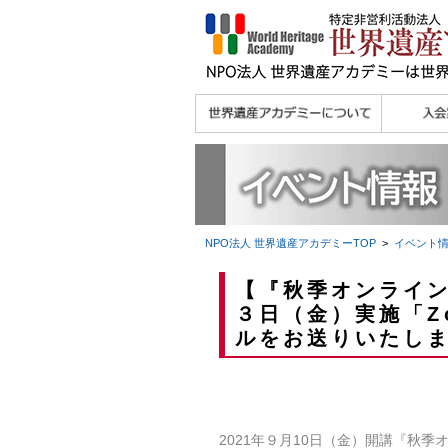
理念
メッセージ
主な活動内容
沿革
組織図・役員
研究員紹介 >>
法人会員・協賛団体
メディア協力／プレ
個人会員
法人会員
会報誌サ
会員限定
宮澤 光 MIYAZAWA, Hikaru
研究員によるメディ
／公認団体
スリリース
ア協力など
NPO法人 世界遺産アカデミー
TOP
>
イベント
【『秋季オンライ
３日（金）実施「Z
ルをお送りいたし
2021年９月10日（金）開講『
秋季