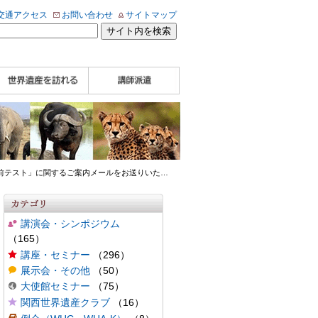
交通アクセス
お問い合わせ
サイトマップ
WHA認定講師について
WHA認定講師 紹介
WHA認定講師 紹介
自治体・民間団体関
企業関係者の方へ
学校・教育関係者の
動画
記事（会報誌）
係者の方へ
方へ
事前テスト」に関するご案内メールをお送りいた
…
講演会・シンポジウム
（165）
講座・セミナー
（296）
展示会・その他
（50）
大使館セミナー
（75）
関西世界遺産クラブ
（16）