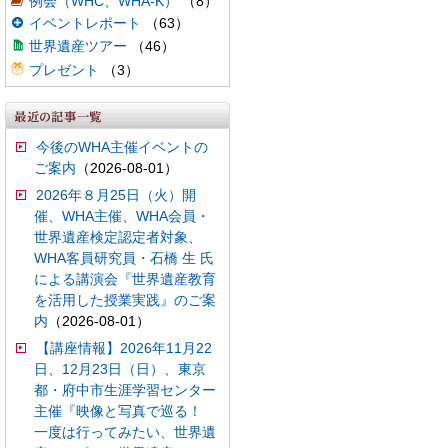
例会（WHC、WHA-K）
（8）
イベントレポート
（63）
世界遺産ツアー
（46）
プレゼント
（3）
今後のWHA主催イベントの
ご案内
（2026-08-01）
2026年８月25日（火）開
催、WHA主催、WHA会員・
世界遺産検定認定者対象、
WHA客員研究員・石橋 生 氏
による講演会『世界遺産教育
を活用した授業実践』のご案
内
（2026-08-01）
【講座情報】2026年11月22
日、12月23日（日）、東京
都・府中市生涯学習センター
主催『映像と写真で巡る！
一度は行ってみたい、世界遺