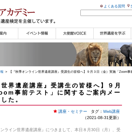
よくある質問
ンプル
ページ
講演会
大使館セミナー
展示会
講座・セミナー
ツアー情報
イベントレポート
研究員ブログ
マイスターのささや
WHAフォトギャラリ
世界遺産応援ブログ
世界遺産検定公式
学習アシスト動画
世界遺産ナビ
き
ー
HP
【pamon】
情報
> 【『秋季オンライン世界遺産講座』受講生の皆様へ】９月３日（金）実施「Zoom
ン世界遺産講座』受講生の皆様へ】９月
oom事前テスト」に関するご案内メー
ました。
講座・セミナー
タグ：
Web講座
（2021-08-31更新）
オンライン世界遺産講座
』につきまして、
本日８月30日（月）、受