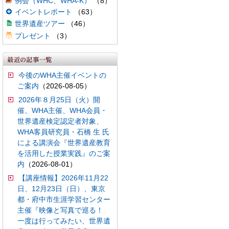
例会（WHC、WHA-K）
（8）
イベントレポート
（63）
世界遺産ツアー
（46）
プレゼント
（3）
今後のWHA主催イベントの
ご案内
（2026-08-05）
2026年８月25日（火）開
催、WHA主催、WHA会員・
世界遺産検定認定者対象、
WHA客員研究員・石橋 生 氏
による講演会『世界遺産教育
を活用した授業実践』のご案
内
（2026-08-01）
【講座情報】2026年11月22
日、12月23日（日）、東京
都・府中市生涯学習センター
主催『映像と写真で巡る！
一度は行ってみたい、世界遺