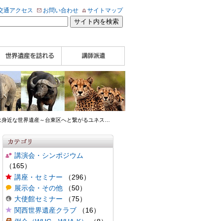
交通アクセス
お問い合わせ
サイトマップ
WHA認定講師について
WHA認定講師 紹介
WHA認定講師 紹介
自治体・民間団体関
企業関係者の方へ
学校・教育関係者の
動画
記事（会報誌）
係者の方へ
方へ
実は身近な世界遺産～台東区へと繋がるユネス
…
講演会・シンポジウム
（165）
講座・セミナー
（296）
展示会・その他
（50）
大使館セミナー
（75）
関西世界遺産クラブ
（16）