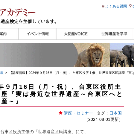
よくある質問
ンプル
ページ
講演会
大使館セミナー
展示会
講座・セミナー
ツアー情報
イベントレポート
研究員ブログ
マイスターのささや
WHAフォトギャラリ
世界遺産応援ブログ
世界遺産検定公式
学習アシスト動画
世界遺産ナビ
き
ー
HP
【pamon】
情報
> 【講座情報】2024年９月16日（月・祝）、台東区役所主催、世界遺産区民講座『
4年９月16日（月・祝）、台東区役所主
講座『実は身近な世界遺産～台東区へと
遺産～』
講座・セミナー
タグ：
日本国
（2024-08-01更新）
・
台東区役所
主催の「
世界遺産区民講座
」にて、