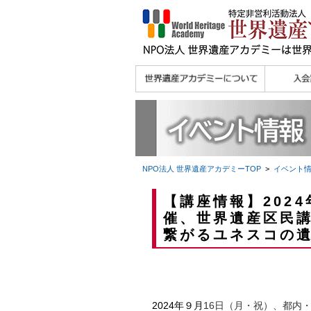
理念
メッセージ
主な活動内容
沿革
組織図・役員
研究員紹介 >>
法人会員・協賛団体
メディア協力／プレ
個人会員
法人会員
会報誌サ
会員限定
宮澤 光 MIYAZAWA, Hikaru
研究員によるメディ
／公認団体
スリリース
ア協力など
NPO法人 世界遺産アカデミー
TOP
>
イベント
【講座情報】202
催、世界遺産区民
繋がるユネスコの
2024年９月
16日（月・祝）、都内