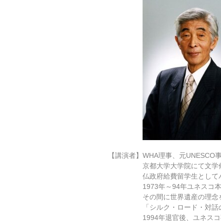
【講演者】WHA理事、元UNESC
京都大学大学院にて文学修士
仏政府給費留学生としてパリ大
1973年～94年ユネスコ本部
その間に世界遺産の理念を発信
「シルク・ロード・対話の道
1994年退官後、ユネスコ事