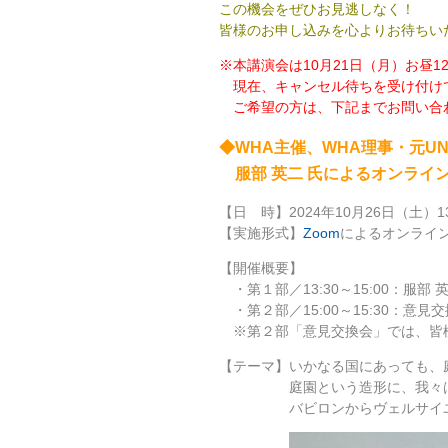
この機会をぜひお見逃しなく！
皆様のお申し込みを心よりお待ちい
※本講演会は10月21日（月）お昼1
現在、キャンセル待ちを受け付け
ご希望の方は、下記までお問い合
◆
WHA
主催、WHA理事・元U
服部 英二 氏によるオンライ
【日 時】2024年10月26日（土）13
【実施形式】
Zoom
によるオンライ
【開催概要】
・第１部／13:30～15:00：服部
・第２部／15:00～15:30：意見
※第２部「意見交換会」では、皆
【テーマ】いかなる国にあっても、
庭園という造形に、我々は
バビロンからヴェルサイユに至