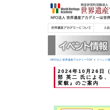
理念
メッセージ
主な活動内容
沿革
組織図・役員
研究員紹介 >>
法人会員・協賛団体
メディア協力／プレ
個人会員
法人会員
会報誌サ
会員限定
宮澤 光 MIYAZAWA, Hikaru
研究員によるメディ
／公認団体
スリリース
ア協力など
NPO法人 世界遺産アカデミー
TOP
>
イベント
2024年10月26
部 英二 氏による
変貌』のご案内