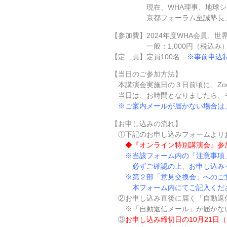
現在、WHA理事、地球システム
京都フォーラム至誠塾長
【参加費】2024年度WHA会員、
一般：1,000円（税込み
【定 員】定員100名
※事前申込
【当日のご参加方法】
本講演会実施日の３日前頃に、Zo
当日は、お時間となりましたら、そ
※ご案内メールが届かない場合は
【お申し込みの流れ】
①下記の
お申し込みフォーム
より
◆
『オンライン特別講演会』参
※当該フォーム内の「注意事項
必ずご確認の上、お申し込みく
※第２部「意見交換会」へのご意
本フォーム内にてご記入くだ
②お申し込み直後に届く「自動返
※「自動返信メール」が届かない
③
お申し込み締切日の10月21日