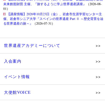
未来創造財団 主催、『旅するように学ぶ世界遺産講座』
（2026-08-
01）
【講座情報】2026年10月23日（金）、岩倉市生涯学習センター主
催、岩倉市シニア大学『スペインの世界遺産 Part Ⅱ ～歴史背景を辿
る世界遺産の旅～』
（2026-07-31）
世界遺産アカデミーについて
理念
入会案内
メッセージ
個人会員
主な活動
イベント情報
法人会員
沿革
講演会
会報誌サンプル
組織図・役員
大使館VOICE
大使館セミナー
会員限定ページ
研究員紹介
展示会