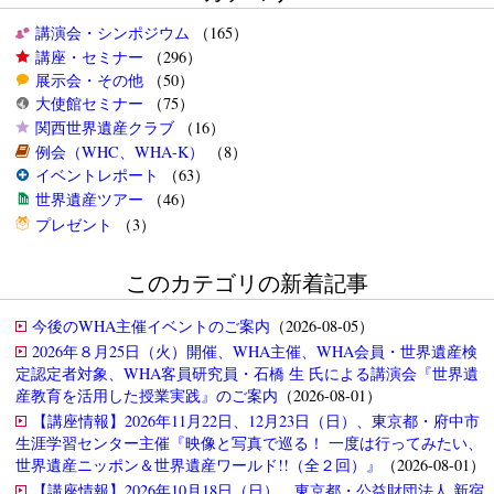
講演会・シンポジウム
（165）
講座・セミナー
（296）
展示会・その他
（50）
大使館セミナー
（75）
関西世界遺産クラブ
（16）
例会（WHC、WHA-K）
（8）
イベントレポート
（63）
世界遺産ツアー
（46）
プレゼント
（3）
このカテゴリの新着記事
今後のWHA主催イベントのご案内
（2026-08-05）
2026年８月25日（火）開催、WHA主催、WHA会員・世界遺産検
定認定者対象、WHA客員研究員・石橋 生 氏による講演会『世界遺
産教育を活用した授業実践』のご案内
（2026-08-01）
【講座情報】2026年11月22日、12月23日（日）、東京都・府中市
生涯学習センター主催『映像と写真で巡る！ 一度は行ってみたい、
世界遺産ニッポン＆世界遺産ワールド!!（全２回）』
（2026-08-01）
【講座情報】2026年10月18日（日）、東京都・公益財団法人 新宿