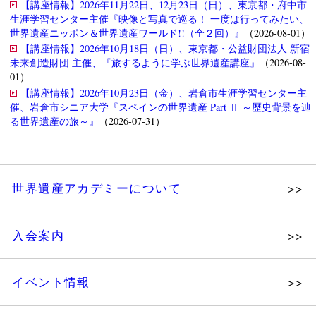
【講座情報】2026年11月22日、12月23日（日）、東京都・府中市
生涯学習センター主催『映像と写真で巡る！ 一度は行ってみたい、
世界遺産ニッポン＆世界遺産ワールド!!（全２回）』
（2026-08-01）
【講座情報】2026年10月18日（日）、東京都・公益財団法人 新宿
未来創造財団 主催、『旅するように学ぶ世界遺産講座』
（2026-08-
01）
【講座情報】2026年10月23日（金）、岩倉市生涯学習センター主
催、岩倉市シニア大学『スペインの世界遺産 Part Ⅱ ～歴史背景を辿
る世界遺産の旅～』
（2026-07-31）
世界遺産アカデミーについて
理念
入会案内
メッセージ
個人会員
主な活動
イベント情報
法人会員
沿革