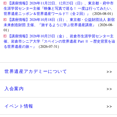
【講座情報】2026年11月22日、12月23日（日）、東京都・府中市
生涯学習センター主催『映像と写真で巡る！ 一度は行ってみたい、
世界遺産ニッポン＆世界遺産ワールド!!（全２回）』
（2026-08-01）
【講座情報】2026年10月18日（日）、東京都・公益財団法人 新宿
未来創造財団 主催、『旅するように学ぶ世界遺産講座』
（2026-08-
01）
【講座情報】2026年10月23日（金）、岩倉市生涯学習センター主
催、岩倉市シニア大学『スペインの世界遺産 Part Ⅱ ～歴史背景を辿
る世界遺産の旅～』
（2026-07-31）
世界遺産アカデミーについて
理念
入会案内
メッセージ
個人会員
主な活動
イベント情報
法人会員
沿革