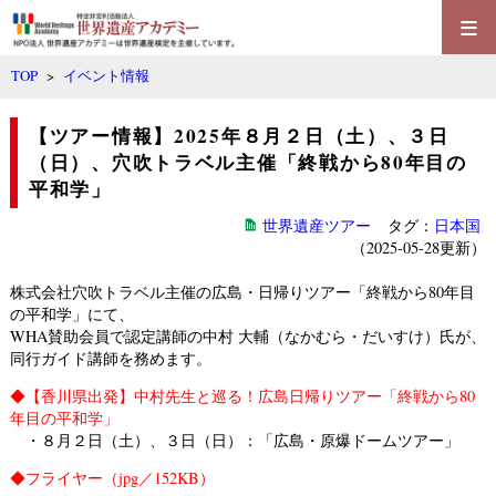
≡
TOP
>
イベント情報
【ツアー情報】2025年８月２日（土）、３日
（日）、穴吹トラベル主催「終戦から80年目の
平和学」
世界遺産ツアー
タグ：
日本国
（2025-05-28更新）
株式会社穴吹トラベル
主催の広島・日帰りツアー「
終戦から80年目
の平和学
」にて、
WHA賛助会員で認定講師の中村 大輔（なかむら・だいすけ）氏が、
同行ガイド講師を務めます。
◆
【香川県出発】中村先生と巡る！広島日帰りツアー「終戦から80
年目の平和学」
・８月２日（土）、３日（日）：「広島・原爆ドームツアー」
◆
フライヤー
（jpg／152KB）