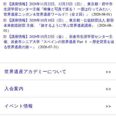
【講座情報】2026年11月22日、12月23日（日）、東京都・府中市
生涯学習センター主催『映像と写真で巡る！ 一度は行ってみたい、
世界遺産ニッポン＆世界遺産ワールド!!（全２回）』
（2026-08-01）
【講座情報】2026年10月18日（日）、東京都・公益財団法人 新宿
未来創造財団 主催、『旅するように学ぶ世界遺産講座』
（2026-08-
01）
【講座情報】2026年10月23日（金）、岩倉市生涯学習センター主
催、岩倉市シニア大学『スペインの世界遺産 Part Ⅱ ～歴史背景を辿
る世界遺産の旅～』
（2026-07-31）
世界遺産アカデミーについて
理念
入会案内
メッセージ
個人会員
主な活動
イベント情報
法人会員
沿革