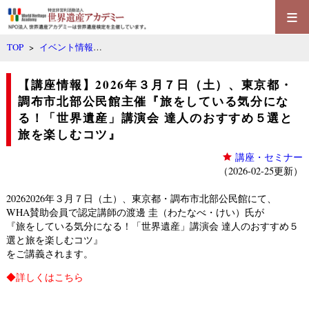
≡
TOP
>
イベント情報
…
【講座情報】2026年３月７日（土）、東京都・
調布市北部公民館主催『旅をしている気分にな
る！「世界遺産」講演会 達人のおすすめ５選と
旅を楽しむコツ』
講座・セミナー
（2026-02-25更新）
20262026年３月７日（土）、
東京都・調布市北部公民館
にて、
WHA賛助会員で認定講師の渡邊 圭（わたなべ・けい）氏が
『
旅をしている気分になる！「世界遺産」講演会 達人のおすすめ５
選と旅を楽しむコツ
』
をご講義されます。
◆
詳しくはこちら