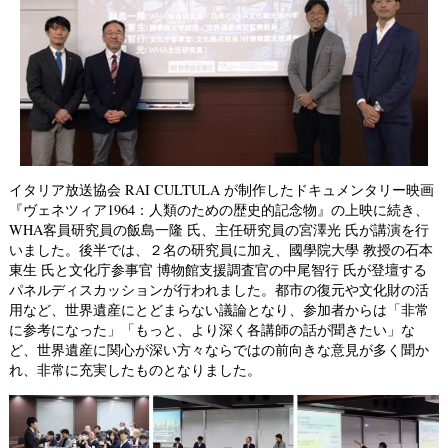
イタリア放送協会 RAI CULTULA が制作したドキュメンタリー映画
『ヴェネツィア1964：人類のための歴史的記念物』の上映に続き、
WHA客員研究員の飯島一隆 氏
、
主任研究員の宮澤光 氏
が講演を行
いました。後半では、２名の研究員に加え、國學院大學 教授の石本
東生 氏と文化庁参事官 博物館支援調査官の中尾智行 氏が登壇する
パネルディスカッションが行われました。都市の復元や文化財の活
用など、世界遺産にとどまらない議論となり、参加者からは「非常
に参考になった」「もっと、より深く各講師の話が聞きたい」な
ど、世界遺産に関心が深い方々ならではの前向きな意見が多く聞か
れ、非常に充実したものとなりました。