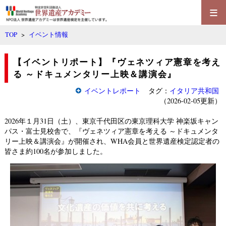
≡
TOP
>
イベント情報
【イベントリポート】『ヴェネツィア憲章を考え
る ～ドキュメンタリー上映＆講演会』
イベントレポート
タグ：
イタリア共和国
（2026-02-05更新）
2026年１月31日（土）、東京千代田区の東京理科大学 神楽坂キャン
パス・富士
見校舎で、『
ヴェネツィア憲章を考える ～ドキュメンタ
リー上映＆講演
会』が開催され、WHA会員と世界遺産検定認定者の
皆さま約100名が参加しました。