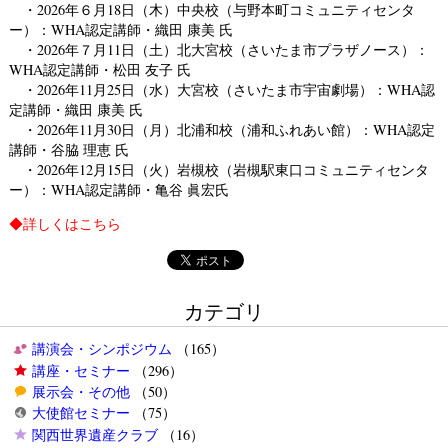
・2026年６月18日（木）中央校（
与野本町コミュニティセンタ
ー
）：WHA認定講師・織田 康美 氏
・2026年７月11日（土）北大宮校（
さいたま市プラザノース
）：
WHA認定講師・松田 友子 氏
・2026年11月25日（水）大宮校（
さいたま市宇宙劇場
）：WHA認
定講師・織田 康美 氏
・2026年11月30日（月）北浦和校（
浦和ふれあい館
）：WHA認定
講師・谷脇 理恵 氏
・2026年12月15日（火）岩槻校（
岩槻駅東口コミュニティセンタ
ー
）：WHA認定講師・亀谷 眞宏氏
◆
詳しくはこちら
カテゴリ
講演会・シンポジウム
（165）
講座・セミナー
（296）
展示会・その他
（50）
大使館セミナー
（75）
関西世界遺産クラブ
（16）