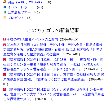
例会（WHC、WHA-K）
（8）
イベントレポート
（63）
世界遺産ツアー
（46）
プレゼント
（3）
このカテゴリの新着記事
今後のWHA主催イベントのご案内
（2026-08-05）
2026年８月25日（火）開催、WHA主催、WHA会員・世界遺産検
定認定者対象、WHA客員研究員・石橋 生 氏による講演会『世界遺
産教育を活用した授業実践』のご案内
（2026-08-01）
【講座情報】2026年11月22日、12月23日（日）、東京都・府中市
生涯学習センター主催『映像と写真で巡る！ 一度は行ってみたい、
世界遺産ニッポン＆世界遺産ワールド!!（全２回）』
（2026-08-01）
【講座情報】2026年10月18日（日）、東京都・公益財団法人 新宿
未来創造財団 主催、『旅するように学ぶ世界遺産講座』
（2026-08-
01）
【講座情報】2026年10月23日（金）、岩倉市生涯学習センター主
催、岩倉市シニア大学『スペインの世界遺産 Part Ⅱ ～歴史背景を辿
る世界遺産の旅～』
（2026-07-31）