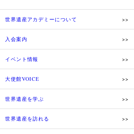
世界遺産アカデミーについて
理念
入会案内
メッセージ
個人会員
主な活動
イベント情報
法人会員
沿革
講演会
会報誌サンプル
組織図・役員
大使館VOICE
大使館セミナー
会員限定ページ
研究員紹介
展示会
法人会員・協賛団体／公認団体
世界遺産を学ぶ
講座・セミナー
メディア協力／プレスリリース
研究員ブログ
ツアー情報
世界遺産を訪れる
マイスターのささやき
イベントレポート