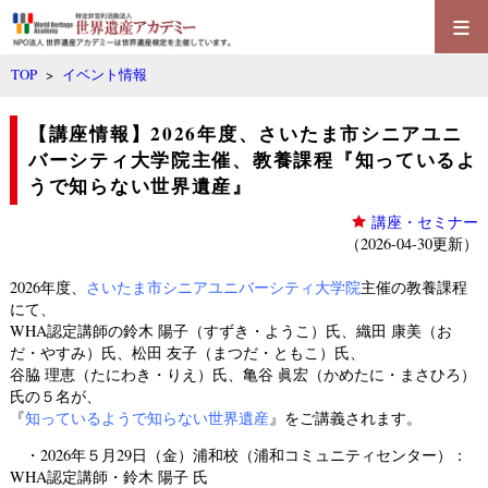
≡
TOP
>
イベント情報
【講座情報】2026年度、さいたま市シニアユニ
バーシティ大学院主催、教養課程『知っているよ
うで知らない世界遺産』
講座・セミナー
（2026-04-30更新）
2026年度、
さいたま市シニアユニバーシティ大学院
主催の教養課程
にて、
WHA認定講師の鈴木 陽子（すずき・ようこ）氏、織田 康美（お
だ・やすみ）氏、松田 友子（まつだ・ともこ）氏、
谷脇 理恵（たにわき・りえ）氏、亀谷 眞宏（かめたに・まさひろ）
氏の５名が、
『
知っているようで知らない世界遺産
』をご講義されます。
・2026年５月29日（金）浦和校（
浦和コミュニティセンター
）：
WHA認定講師・鈴木 陽子 氏