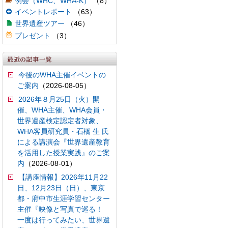
例会（WHC、WHA-K）
（8）
イベントレポート
（63）
世界遺産ツアー
（46）
プレゼント
（3）
今後のWHA主催イベントの
ご案内
（2026-08-05）
2026年８月25日（火）開
催、WHA主催、WHA会員・
世界遺産検定認定者対象、
WHA客員研究員・石橋 生 氏
による講演会『世界遺産教育
を活用した授業実践』のご案
内
（2026-08-01）
【講座情報】2026年11月22
日、12月23日（日）、東京
都・府中市生涯学習センター
主催『映像と写真で巡る！
一度は行ってみたい、世界遺