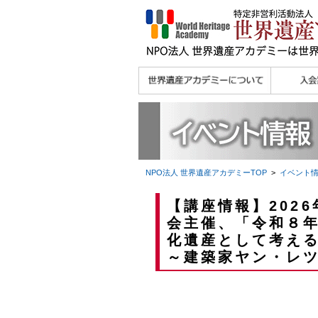
理念
メッセージ
主な活動内容
沿革
組織図・役員
研究員紹介 >>
法人会員・協賛団体
メディア協力／プレ
個人会員
法人会員
会報誌サ
会員限定
宮澤 光 MIYAZAWA, Hikaru
研究員によるメディ
／公認団体
スリリース
ア協力など
NPO法人 世界遺産アカデミー
TOP
>
イベント
【講座情報】202
会主催、「令和８年
化遺産として考え
～建築家ヤン・レ