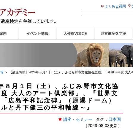
よくある質問
ンプル
ページ
講演会
大使館セミナー
展示会
講座・セミナー
ツアー情報
イベントレポート
研究員ブログ
マイスターのささや
WHAフォトギャラリ
世界遺産応援ブログ
世界遺産検定公式
学習アシスト動画
世界遺産ナビ
き
ー
HP
【pamon】
情報
> 【講座情報】2026年８月１日（土）、ふじみ野市文化協会主催、「令和８年度 大
6年８月１日（土）、ふじみ野市文化協
度 大人のアート倶楽部」、『世界文
る「広島平和記念碑」（原爆ドーム）
ツルと丹下健三の平和軸線～』
講座・セミナー
タグ：
日本国
（2026-08-03更新）