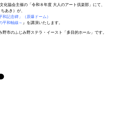
文化協会
主催の「令和８年度 大人のアート倶楽部」にて、
・ちあき）が、
平和記念碑」（原爆ドーム）
の平和軸線～
』を講演いたします。
み野市の
ふじみ野ステラ・イースト「多目的ホール」
です。