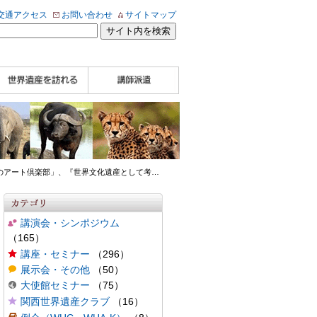
交通アクセス
お問い合わせ
サイトマップ
WHA認定講師について
WHA認定講師 紹介
WHA認定講師 紹介
自治体・民間団体関
企業関係者の方へ
学校・教育関係者の
動画
記事（会報誌）
係者の方へ
方へ
人のアート倶楽部」、『世界文化遺産として考
…
講演会・シンポジウム
（165）
講座・セミナー
（296）
展示会・その他
（50）
大使館セミナー
（75）
関西世界遺産クラブ
（16）