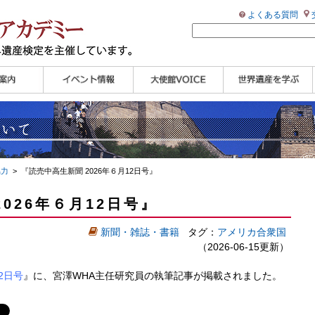
よくある質問
ンプル
ページ
講演会
大使館セミナー
展示会
講座・セミナー
ツアー情報
イベントレポート
研究員ブログ
マイスターのささや
WHAフォトギャラリ
世界遺産応援ブログ
世界遺産検定公式
学習アシスト動画
世界遺産ナビ
き
ー
HP
【pamon】
協力
> 『読売中高生新聞 2026年６月12日号』
026年６月12日号』
新聞・雑誌・書籍
タグ：
アメリカ合衆国
（2026-06-15更新）
2日号
』に、
宮澤WHA主任研究員
の執筆記事が掲載されました。