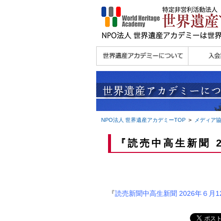
理念
メッセージ
主な活動内容
沿革
組織図・役員
研究員紹介 >>
法人会員・協賛団体
メディア協力／プレ
個人会員
法人会員
会報誌サ
会員限定
宮澤 光 MIYAZAWA, Hikaru
研究員によるメディ
／公認団体
スリリース
ア協力など
NPO法人 世界遺産アカデミー
TOP
>
メディア
『読売中高生新聞 2
『
読売新聞中高生新聞 2026年６月1