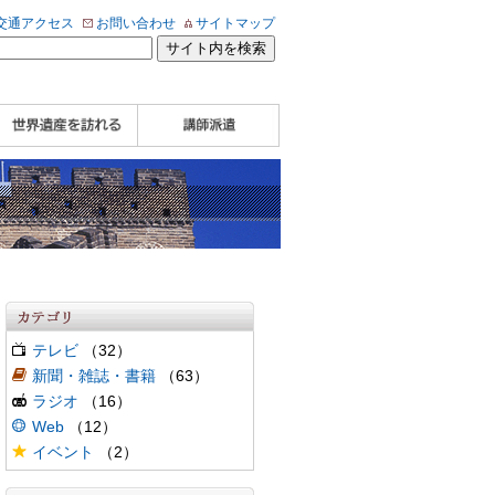
交通アクセス
お問い合わせ
サイトマップ
WHA認定講師について
WHA認定講師 紹介
WHA認定講師 紹介
自治体・民間団体関
企業関係者の方へ
学校・教育関係者の
動画
記事（会報誌）
係者の方へ
方へ
テレビ
（32）
新聞・雑誌・書籍
（63）
ラジオ
（16）
Web
（12）
イベント
（2）