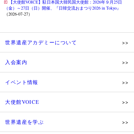
【大使館VOICE】駐日本国大韓民国大使館：2026年９月25日
（金）～27日（日）開催、『日韓交流おまつり2026 in Tokyo』
（2026-07-27）
世界遺産アカデミーについて
理念
入会案内
メッセージ
個人会員
主な活動
イベント情報
法人会員
沿革
講演会
会報誌サンプル
組織図・役員
大使館VOICE
大使館セミナー
会員限定ページ
研究員紹介
展示会
法人会員・協賛団体／公認団体
世界遺産を学ぶ
講座・セミナー
メディア協力／プレスリリース