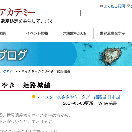
よくある質問
ンプル
ページ
講演会
大使館セミナー
展示会
講座・セミナー
ツアー情報
イベントレポート
研究員ブログ
マイスターのささや
WHAフォトギャラリ
世界遺産応援ブログ
世界遺産検定公式
学習アシスト動画
世界遺産ナビ
き
ー
HP
【pamon】
ャルブログ
> ● マイスターのささやき：姫路城編
さやき：姫路城編
マイスターのささやき
タグ：
姫路城
日本国
（2017-03-03更新／
WHA 秘書
）
回、世界遺産検定マイスターの方から、
をお寄せいただいております。
定マイスターの玉田文夫さんより、