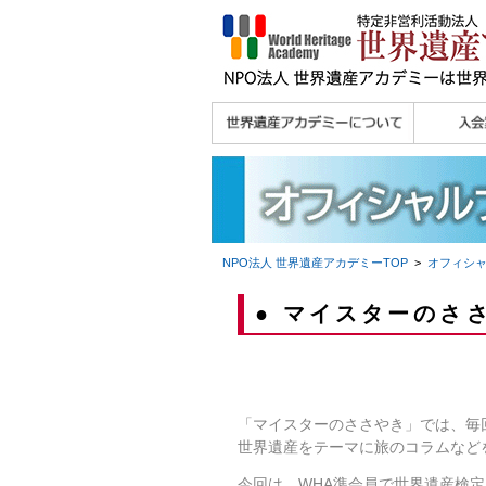
理念
メッセージ
主な活動内容
沿革
組織図・役員
研究員紹介 >>
法人会員・協賛団体
メディア協力／プレ
個人会員
法人会員
会報誌サ
会員限定
宮澤 光 MIYAZAWA, Hikaru
研究員によるメディ
／公認団体
スリリース
ア協力など
NPO法人 世界遺産アカデミー
TOP
>
オフィシ
● マイスターのさ
「マイスターのささやき」では、毎
世界遺産をテーマに旅のコラムなど
今回は、WHA準会員で世界遺産検