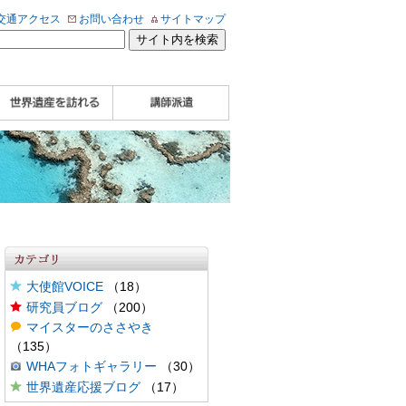
交通アクセス
お問い合わせ
サイトマップ
WHA認定講師について
WHA認定講師 紹介
WHA認定講師 紹介
自治体・民間団体関
企業関係者の方へ
学校・教育関係者の
動画
記事（会報誌）
係者の方へ
方へ
大使館VOICE
（18）
研究員ブログ
（200）
マイスターのささやき
（135）
WHAフォトギャラリー
（30）
世界遺産応援ブログ
（17）