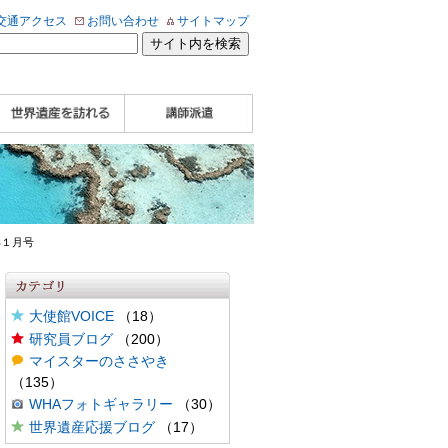
交通アクセス
お問い合わせ
サイトマップ
WHA認定講師について
WHA認定講師 紹介
WHA認定講師 紹介
自治体・民間団体関
企業関係者の方へ
学校・教育関係者の
動画
記事（会報誌）
係者の方へ
方へ
年１月号
大使館VOICE
（18）
研究員ブログ
（200）
マイスターのささやき
（135）
WHAフォトギャラリー
（30）
世界遺産応援ブログ
（17）