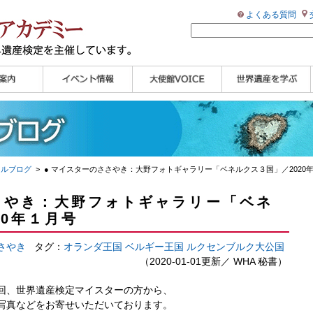
よくある質問
ンプル
ページ
講演会
大使館セミナー
展示会
講座・セミナー
ツアー情報
イベントレポート
研究員ブログ
マイスターのささや
WHAフォトギャラリ
世界遺産応援ブログ
世界遺産検定公式
学習アシスト動画
世界遺産ナビ
き
ー
HP
【pamon】
ャルブログ
> ● マイスターのささやき：大野フォトギャラリー「ベネルクス３国」／2020
さやき：大野フォトギャラリー「ベネ
20年１月号
さやき
タグ：
オランダ王国
ベルギー王国
ルクセンブルク大公国
（2020-01-01更新／
WHA 秘書
）
回、世界遺産検定マイスターの方から、
写真などをお寄せいただいております。