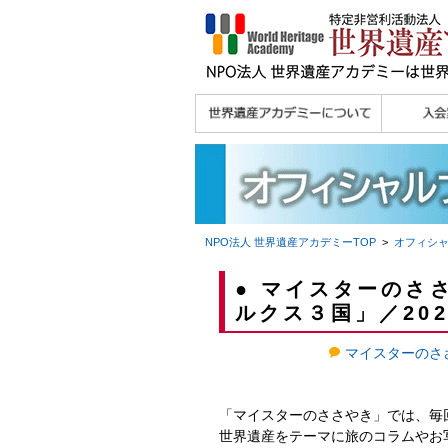
理念
メッセージ
主な活動内容
沿革
組織図・役員
研究員紹介 >>
法人会員・協賛団体
メディア協力／プレ
個人会員
法人会員
会報誌サ
会員限定
宮澤 光 MIYAZAWA, Hikaru
研究員によるメディ
／公認団体
スリリース
ア協力など
NPO法人 世界遺産アカデミー
TOP
>
オフィシ
● マイスターのさ
ルクス３国」／20
マイスターのさ
「マイスターのささやき」では、毎
世界遺産をテーマに旅のコラムやお