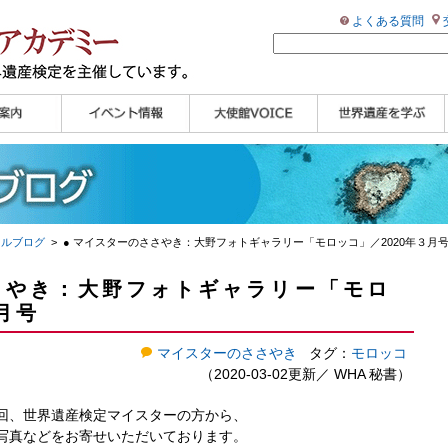
よくある質問
ンプル
ページ
講演会
大使館セミナー
展示会
講座・セミナー
ツアー情報
イベントレポート
研究員ブログ
マイスターのささや
WHAフォトギャラリ
世界遺産応援ブログ
世界遺産検定公式
学習アシスト動画
世界遺産ナビ
き
ー
HP
【pamon】
ャルブログ
> ● マイスターのささやき：大野フォトギャラリー「モロッコ」／2020年３月
さやき：大野フォトギャラリー「モロ
月号
マイスターのささやき
タグ：
モロッコ
（2020-03-02更新／
WHA 秘書
）
回、世界遺産検定マイスターの方から、
写真などをお寄せいただいております。