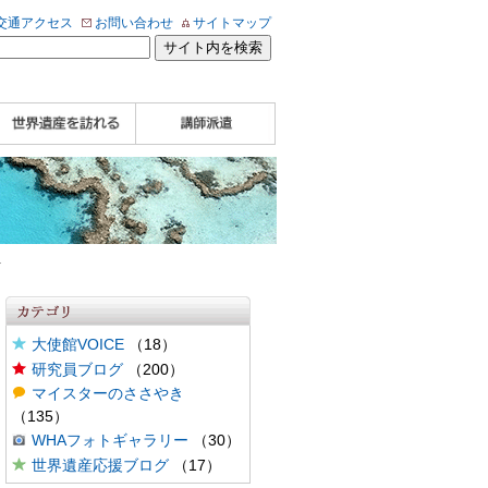
交通アクセス
お問い合わせ
サイトマップ
WHA認定講師について
WHA認定講師 紹介
WHA認定講師 紹介
自治体・民間団体関
企業関係者の方へ
学校・教育関係者の
動画
記事（会報誌）
係者の方へ
方へ
号
大使館VOICE
（18）
研究員ブログ
（200）
マイスターのささやき
（135）
WHAフォトギャラリー
（30）
世界遺産応援ブログ
（17）