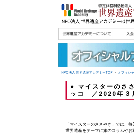
理念
メッセージ
主な活動内容
沿革
組織図・役員
研究員紹介 >>
法人会員・協賛団体
メディア協力／プレ
個人会員
法人会員
会報誌サ
会員限定
宮澤 光 MIYAZAWA, Hikaru
研究員によるメディ
／公認団体
スリリース
ア協力など
NPO法人 世界遺産アカデミー
TOP
>
オフィシ
● マイスターのさ
ッコ」／2020年３
「マイスターのささやき」では、毎
世界遺産をテーマに旅のコラムやお