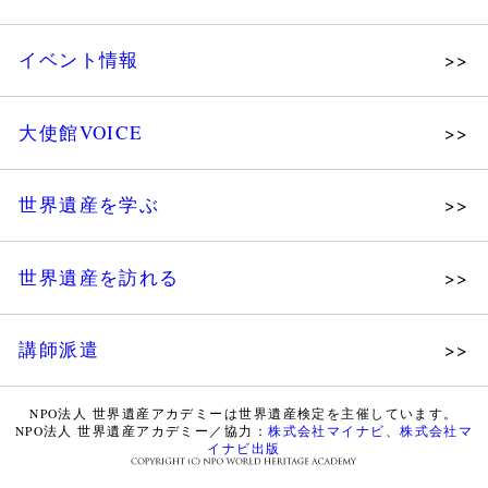
メッセージ
個人会員
主な活動
イベント情報
法人会員
沿革
講演会
会報誌サンプル
組織図・役員
大使館VOICE
大使館セミナー
会員限定ページ
研究員紹介
展示会
法人会員・協賛団体／公認団体
世界遺産を学ぶ
講座・セミナー
メディア協力／プレスリリース
研究員ブログ
ツアー情報
世界遺産を訪れる
マイスターのささやき
イベントレポート
WHAフォトギャラリー
講師派遣
世界遺産応援ブログ
WHA認定講師について
世界遺産検定 公式HP
NPO法人 世界遺産アカデミーは世界遺産検定を主催しています。
NPO法人 世界遺産アカデミー／協力：
株式会社マイナビ
、
株式会社マ
WHA認定講師 紹介動画
世界遺産検定 学習アシスト動画
イナビ出版
WHA認定講師 紹介記事（会報誌）
世界遺産ナビ【pamon】