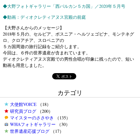
◆
大野フォトギャラリー「西バルカン５カ国」／2020年５月号
◆
動画：ディオクレティアヌス宮殿の前庭
【大野さんからのメッセージ】
2018年５月の、セルビア、ボスニア・ヘルツェゴビナ、モンテネグ
ロ、クロアチア、スロベニアの
５カ国周遊の旅行記録をご紹介します。
今回は、６件の世界遺産が含まれています。
ディオクレティアヌス宮殿での男性合唱が印象に残ったので、短い
動画も用意しました。
カテゴリ
大使館VOICE
（18）
研究員ブログ
（200）
マイスターのささやき
（135）
WHAフォトギャラリー
（30）
世界遺産応援ブログ
（17）