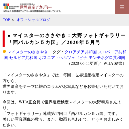
≡
TOP
>
オフィシャルブログ
● マイスターのささやき：大野フォトギャラリー
「西バルカン５カ国」／2020年５月号
マイスターのささやき
タグ：
クロアチア共和国
スロベニア共和
国
セルビア共和国
ボスニア・ヘルツェゴビナ
モンテネグロ共和国
（2020-06-11更新／
WHA 秘書
）
「マイスターのささやき」では、毎回、世界遺産検定マイスターの
方から、
世界遺産をテーマに旅のコラムやお写真などをお寄せいただいてお
ります。
今回は、WHA正会員で世界遺産検定マイスターの大野泰秀さんよ
り、
「フォトギャラリー」連載第17回目「西バルカン５カ国」です。
美しい写真画像の数々、また、動画も合わせて、どうぞお楽しみく
ださい。