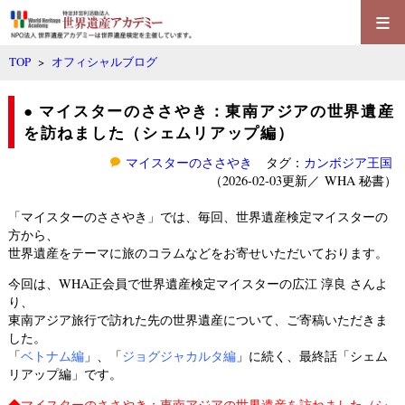
≡
TOP
>
オフィシャルブログ
● マイスターのささやき：東南アジアの世界遺産
を訪ねました（シェムリアップ編）
マイスターのささやき
タグ：
カンボジア王国
（2026-02-03更新／
WHA 秘書
）
「マイスターのささやき」では、毎回、世界遺産検定マイスターの
方から、
世界遺産をテーマに旅のコラムなどをお寄せいただいております。
今回は、WHA正会員で世界遺産検定マイスターの広江 淳良 さんよ
り、
東南アジア旅行で訪れた先の世界遺産について、ご寄稿いただきま
した。
「
ベトナム編
」、「
ジョグジャカルタ編
」に続く、最終話「シェム
リアップ編」です。
◆
マイスターのささやき：東南アジアの世界遺産を訪ねました（シ