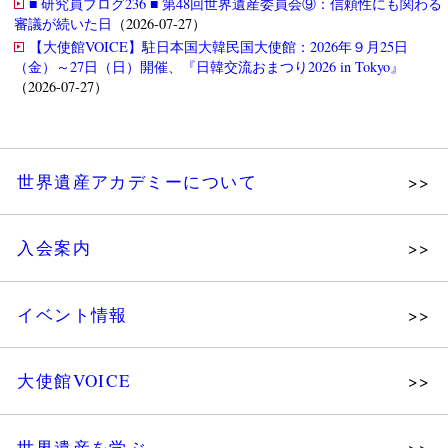
■ 研究員ブログ236 ■ 第48回世界遺産委員会⑨：信頼性にも関わる
審議が続いた日
（2026-07-27）
【大使館VOICE】駐日本国大韓民国大使館：2026年９月25日
（金）～27日（日）開催、『日韓交流おまつり2026 in Tokyo』
（2026-07-27）
世界遺産アカデミーについて
理念
入会案内
メッセージ
個人会員
主な活動
イベント情報
法人会員
沿革
講演会
会報誌サンプル
組織図・役員
大使館VOICE
大使館セミナー
会員限定ページ
研究員紹介
展示会
法人会員・協賛団体／公認団体
世界遺産を学ぶ