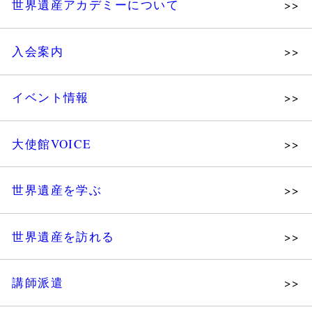
世界遺産アカデミーについて
理念
入会案内
メッセージ
個人会員
主な活動
イベント情報
法人会員
沿革
講演会
会報誌サンプル
組織図・役員
大使館VOICE
大使館セミナー
会員限定ページ
研究員紹介
展示会
法人会員・協賛団体／公認団体
世界遺産を学ぶ
講座・セミナー
メディア協力／プレスリリース
研究員ブログ
ツアー情報
世界遺産を訪れる
マイスターのささやき
イベントレポート
WHAフォトギャラリー
講師派遣
世界遺産応援ブログ