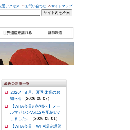
交通アクセス
お問い合わせ
サイトマップ
WHA認定講師について
WHA認定講師 紹介
WHA認定講師 紹介
自治体・民間団体関
企業関係者の方へ
学校・教育関係者の
動画
記事（会報誌）
係者の方へ
方へ
2026年８月、夏季休業のお
知らせ
（2026-08-07）
【WHA会員の皆様へ】メー
ルマガジンVol.12を配信いた
しました。
（2026-08-01）
【WHA会員・WHA認定講師