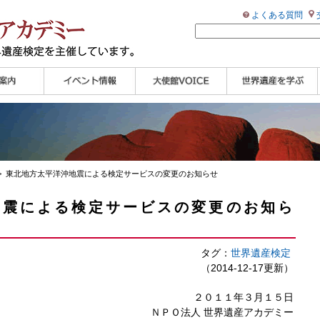
よくある質問
ンプル
ページ
講演会
大使館セミナー
展示会
講座・セミナー
ツアー情報
イベントレポート
研究員ブログ
マイスターのささや
WHAフォトギャラリ
世界遺産応援ブログ
世界遺産検定公式
学習アシスト動画
世界遺産ナビ
き
ー
HP
【pamon】
> 東北地方太平洋沖地震による検定サービスの変更のお知らせ
地震による検定サービスの変更のお知ら
タグ：
世界遺産検定
（2014-12-17更新）
２０１１年３月１５日
ＮＰＯ法人 世界遺産アカデミー