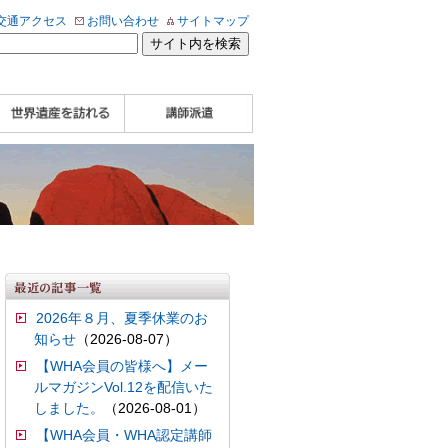
交通アクセス
お問い合わせ
サイトマップ
WHA認定講師について
WHA認定講師 紹介
WHA認定講師 紹介
自治体・民間団体関
企業関係者の方へ
学校・教育関係者の
動画
記事（会報誌）
係者の方へ
方へ
2026年８月、夏季休業のお
知らせ
（2026-08-07）
【WHA会員の皆様へ】メー
ルマガジンVol.12を配信いた
しました。
（2026-08-01）
【WHA会員・WHA認定講師