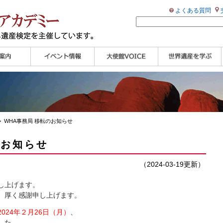
よくある質問
ンプル
ページ
講演会
大使館セミナー
展示会
講座・セミナー
ツアー情報
イベントレポート
研究員ブログ
マイスターのささや
WHAフォトギャラリ
世界遺産応援ブログ
世界遺産検定公式
学習アシスト動画
世界遺産ナビ
き
ー
HP
【pamon】
 WHA事務局 移転のお知らせ
のお知らせ
（2024-03-19更新）
し上げます。
、厚く感謝申し上げます。
2024年２月26日（月）
、
した。