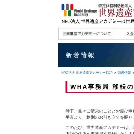
理念
メッセージ
主な活動内容
沿革
組織図・役員
研究員紹介 >>
法人会員・協賛団体
メディア協力／プレ
個人会員
法人会員
会報誌サ
会員限定
宮澤 光 MIYAZAWA, Hikaru
研究員によるメディ
／公認団体
スリリース
ア協力など
NPO法人 世界遺産アカデミー
TOP
>
新着情報
>
WHA事務局 移転
時下、益々ご清栄のこととお慶び申
平素より、格別のお引き立てを賜り
このたび、世界遺産アカデミーは、
下記の住所へ事務局を移転いたしま