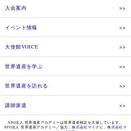
理念
入会案内
メッセージ
個人会員
主な活動
イベント情報
法人会員
沿革
講演会
会報誌サンプル
組織図・役員
大使館VOICE
大使館セミナー
会員限定ページ
研究員紹介
展示会
法人会員・協賛団体／公認団体
世界遺産を学ぶ
講座・セミナー
メディア協力／プレスリリース
研究員ブログ
ツアー情報
世界遺産を訪れる
マイスターのささやき
イベントレポート
WHAフォトギャラリー
講師派遣
世界遺産応援ブログ
WHA認定講師について
世界遺産検定 公式HP
NPO法人 世界遺産アカデミーは世界遺産検定を主催しています。
NPO法人 世界遺産アカデミー／協力：
株式会社マイナビ
、
株式会社マ
WHA認定講師 紹介動画
世界遺産検定 学習アシスト動画