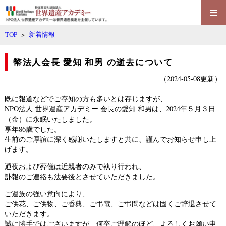
≡
TOP
>
新着情報
幣法人会長 愛知 和男 の逝去について
（2024-05-08更新）
既に報道などでご存知の方も多いとは存じますが、
NPO法人 世界遺産アカデミー 会長の愛知 和男は、2024年５月３日
（金）に永眠いたしました。
享年86歳でした。
生前のご厚誼に深く感謝いたしますと共に、謹んでお知らせ申し上
げます。
通夜および葬儀は近親者のみで執り行われ、
訃報のご連絡も法要後とさせていただきました。
ご遺族の強い意向により、
ご供花、ご供物、ご香典、ご弔電、ご弔問など
は固くご辞退させて
いただきます。
誠に勝手ではございますが、何卒ご理解のほど、よろしくお願い申