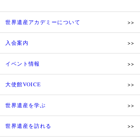
世界遺産アカデミーについて
理念
入会案内
メッセージ
個人会員
主な活動
イベント情報
法人会員
沿革
講演会
会報誌サンプル
組織図・役員
大使館VOICE
大使館セミナー
会員限定ページ
研究員紹介
展示会
法人会員・協賛団体／公認団体
世界遺産を学ぶ
講座・セミナー
メディア協力／プレスリリース
研究員ブログ
ツアー情報
世界遺産を訪れる
マイスターのささやき
イベントレポート