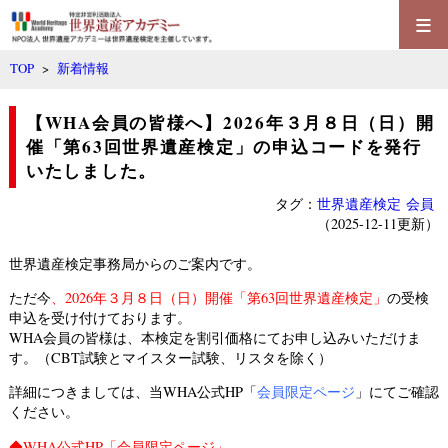
≡
TOP
>
新着情報
【WHA会員の皆様へ】2026年３月８日（日）開
催「第63回世界遺産検定」の申込コードを発行
いたしました。
タグ：
世界遺産検定
会員
（2025-12-11更新）
世界遺産検定事務局
からのご案内です。
ただ今
、
2026年３月８日（日）開催「第63回世界遺産検定」
の受検
申込を受け付けております。
WHA会員
の皆様は、本検定を割引価格にてお申し込みいただけま
す。（CBT試験とマイスター試験、リスタ
を除く）
詳細につきましては、当WHA公式HP「
会員限定ページ
」にてご確認
ください。
◆
WHA公式HP「会員限定ページ」