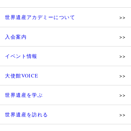
世界遺産アカデミーについて
理念
入会案内
メッセージ
個人会員
主な活動
イベント情報
法人会員
沿革
講演会
会報誌サンプル
組織図・役員
大使館VOICE
大使館セミナー
会員限定ページ
研究員紹介
展示会
法人会員・協賛団体／公認団体
世界遺産を学ぶ
講座・セミナー
メディア協力／プレスリリース
研究員ブログ
ツアー情報
世界遺産を訪れる
マイスターのささやき
イベントレポート
WHAフォトギャラリー