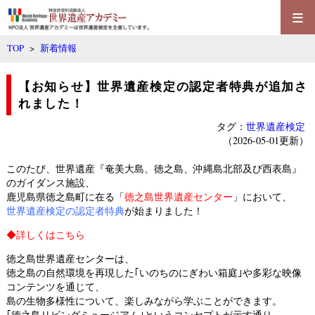
≡
TOP
>
新着情報
【お知らせ】世界遺産検定の認定者特典が追加さ
れました！
タグ：
世界遺産検定
（2026-05-01更新）
このたび、世界遺産『奄美大島、徳之島、沖縄島北部及び西表島』
のガイダンス施設、
鹿児島県徳之島町に在る「
徳之島世界遺産センター
」において、
世界遺産検定の認定者特典
が始まりました！
◆
詳しくはこちら
徳之島世界遺産センター
は、
徳之島の自然環境を再現した｢いのちのにぎわい箱庭｣や多彩な映像
コンテンツを通じて、
島の生物多様性について、楽しみながら学ぶことができます。
｢徳之島リビングミュージアム｣というコンセプトが示す通り、