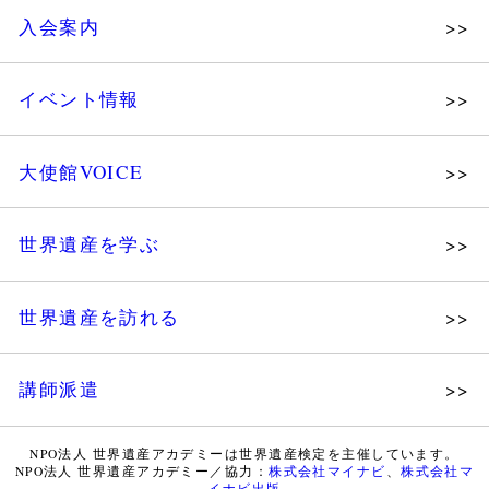
理念
入会案内
メッセージ
個人会員
主な活動
イベント情報
法人会員
沿革
講演会
会報誌サンプル
組織図・役員
大使館VOICE
大使館セミナー
会員限定ページ
研究員紹介
展示会
法人会員・協賛団体／公認団体
世界遺産を学ぶ
講座・セミナー
メディア協力／プレスリリース
研究員ブログ
ツアー情報
世界遺産を訪れる
マイスターのささやき
イベントレポート
WHAフォトギャラリー
講師派遣
世界遺産応援ブログ
WHA認定講師について
世界遺産検定 公式HP
NPO法人 世界遺産アカデミーは世界遺産検定を主催しています。
NPO法人 世界遺産アカデミー／協力：
株式会社マイナビ
、
株式会社マ
WHA認定講師 紹介動画
世界遺産検定 学習アシスト動画
イナビ出版