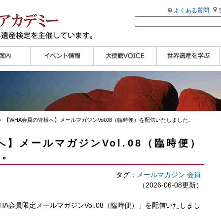
よくある質問
ンプル
ページ
講演会
大使館セミナー
展示会
講座・セミナー
ツアー情報
イベントレポート
研究員ブログ
マイスターのささや
WHAフォトギャラリ
世界遺産応援ブログ
世界遺産検定公式
学習アシスト動画
世界遺産ナビ
き
ー
HP
【pamon】
 【WHA会員の皆様へ】メールマガジンVol.08（臨時便）を配信いたしました。
へ】メールマガジンVol.08（臨時便）
た。
タグ：
メールマガジン
会員
（2026-06-08更新）
HA会員限定メールマガジンVol.08（臨時便）」を配信いたしまし