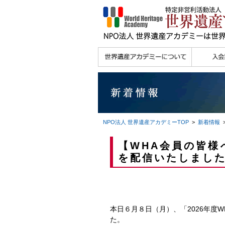
理念
メッセージ
主な活動内容
沿革
組織図・役員
研究員紹介 >>
法人会員・協賛団体
メディア協力／プレ
個人会員
法人会員
会報誌サ
会員限定
宮澤 光 MIYAZAWA, Hikaru
研究員によるメディ
／公認団体
スリリース
ア協力など
NPO法人 世界遺産アカデミー
TOP
>
新着情報
>
【WHA会員の皆様
を配信いたしまし
本日６月８日（月）、「2026年度W
た。