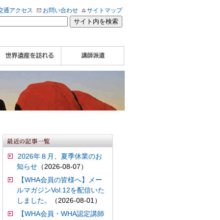
交通アクセス
お問い合わせ
サイトマップ
WHA認定講師について
WHA認定講師 紹介
WHA認定講師 紹介
自治体・民間団体関
企業関係者の方へ
学校・教育関係者の
動画
記事（会報誌）
係者の方へ
方へ
2026年８月、夏季休業のお
知らせ
（2026-08-07）
【WHA会員の皆様へ】メー
ルマガジンVol.12を配信いた
しました。
（2026-08-01）
【WHA会員・WHA認定講師