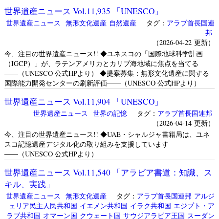
世界遺産ニュース Vol.11,935 「UNESCO」
世界遺産ニュース
無形文化遺産
自然遺産
タグ：
アラブ首長国連
邦
（2026-04-22 更新）
今、注目の世界遺産ニュース!! ◆ユネスコの「国際地球科学計画
（IGCP）」が、ラテンアメリカとカリブ海地域に焦点を当てる
――（UNESCO 公式HPより） ◆提案募集：無形文化遺産に関する
国際能力開発センターの刷新評価――（UNESCO 公式HPより）
世界遺産ニュース Vol.11,904 「UNESCO」
世界遺産ニュース
世界の記憶
タグ：
アラブ首長国連邦
（2026-04-14 更新）
今、注目の世界遺産ニュース!! ◆UAE・シャルジャ書籍局は、ユネ
スコ記憶遺産デジタル化の取り組みを支援しています
――（UNESCO 公式HPより）
世界遺産ニュース Vol.11,540 「アラビア書道：知識、ス
キル、実践」
世界遺産ニュース
無形文化遺産
タグ：
アラブ首長国連邦
アルジ
ェリア民主人民共和国
イエメン共和国
イラク共和国
エジプト・ア
ラブ共和国
オマーン国
クウェート国
サウジアラビア王国
スーダン