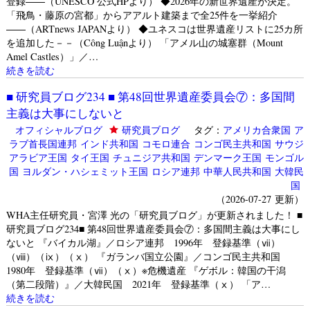
登録――（UNESCO 公式HPより） ◆2026年の新世界遺産が決定。
「飛鳥・藤原の宮都」からアアルト建築まで全25件を一挙紹介
――（ARTnews JAPANより） ◆ユネスコは世界遺産リストに25カ所
を追加した－－（Công Luậnより） 「アメル山の城塞群（Mount
Amel Castles）」／…
続きを読む
■ 研究員ブログ234 ■ 第48回世界遺産委員会⑦：多国間
主義は大事にしないと
オフィシャルブログ
研究員ブログ
タグ：
アメリカ合衆国
ア
ラブ首長国連邦
インド共和国
コモロ連合
コンゴ民主共和国
サウジ
アラビア王国
タイ王国
チュニジア共和国
デンマーク王国
モンゴル
国
ヨルダン・ハシェミット王国
ロシア連邦
中華人民共和国
大韓民
国
（2026-07-27 更新）
WHA主任研究員・宮澤 光の「研究員ブログ」が更新されました！ ■
研究員ブログ234■ 第48回世界遺産委員会⑦：多国間主義は大事にし
ないと 『バイカル湖』／ロシア連邦 1996年 登録基準（ⅶ）
（ⅷ）（ⅸ）（ⅹ） 『ガランバ国立公園』／コンゴ民主共和国
1980年 登録基準（ⅶ）（ⅹ）※危機遺産 『ゲボル：韓国の干潟
（第二段階）』／大韓民国 2021年 登録基準（ⅹ） 「ア…
続きを読む