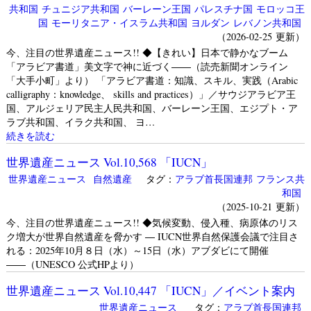
共和国
チュニジア共和国
バーレーン王国
パレスチナ国
モロッコ王
国
モーリタニア・イスラム共和国
ヨルダン
レバノン共和国
（2026-02-25 更新）
今、注目の世界遺産ニュース!! ◆【きれい】日本で静かなブーム
「アラビア書道」美文字で神に近づく――（読売新聞オンライン
「大手小町」より） 「アラビア書道：知識、スキル、実践（Arabic
calligraphy：knowledge、 skills and practices）」／サウジアラビア王
国、アルジェリア民主人民共和国、バーレーン王国、エジプト・ア
ラブ共和国、イラク共和国、 ヨ…
続きを読む
世界遺産ニュース Vol.10,568 「IUCN」
世界遺産ニュース
自然遺産
タグ：
アラブ首長国連邦
フランス共
和国
（2025-10-21 更新）
今、注目の世界遺産ニュース!! ◆気候変動、侵入種、病原体のリス
ク増大が世界自然遺産を脅かす ― IUCN世界自然保護会議で注目さ
れる：2025年10月８日（水）～15日（水）アブダビにて開催
――（UNESCO 公式HPより）
世界遺産ニュース Vol.10,447 「IUCN」／イベント案内
世界遺産ニュース
タグ：
アラブ首長国連邦