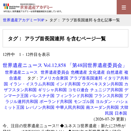
≡
世界遺産アカデミーTOP
> タグ： アラブ首長国連邦 を含む記事一覧
タグ： アラブ首長国連邦 を含むページ一覧
12
件中 1 - 12件目を表示
世界遺産ニュース Vol.12,858 「第48回世界遺産委員会」
世界遺産ニュース
世界遺産委員会
危機遺産
文化遺産
自然遺産
複
合遺産
タグ：
アメリカ合衆国
アラブ首長国連邦
イタリア共和
国
イラン・イスラム共和国
インド共和国
ウズベキスタン共和国
カ
ザフスタン共和国
ギリシャ共和国
コモロ連合
チュニジア共和国
デ
ンマーク王国
パレスチナ国
フィンランド共和国
フランス共和国
ブ
ラジル連邦共和国
ポーランド共和国
モンゴル国
ヨルダン・ハシェ
ミット王国
レバノン共和国
中華人民共和国
南スーダン共和国
大韓
民国
日本国
（2026-07-29 更新）
今、注目の世界遺産ニュース!! ◆ユネスコ世界遺産：新たに25件が