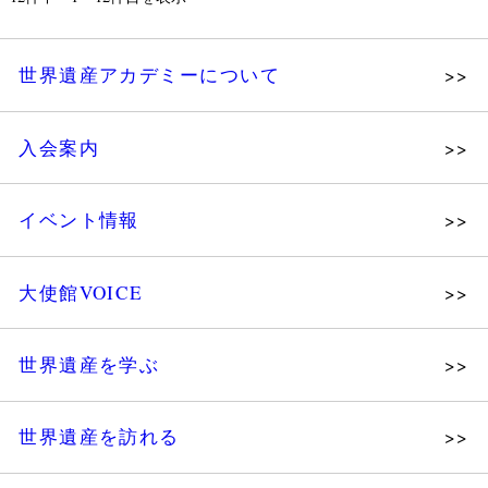
世界遺産アカデミーについて
理念
入会案内
メッセージ
個人会員
主な活動
イベント情報
法人会員
沿革
講演会
会報誌サンプル
組織図・役員
大使館VOICE
大使館セミナー
会員限定ページ
研究員紹介
展示会
法人会員・協賛団体／公認団体
世界遺産を学ぶ
講座・セミナー
メディア協力／プレスリリース
研究員ブログ
ツアー情報
世界遺産を訪れる
マイスターのささやき
イベントレポート