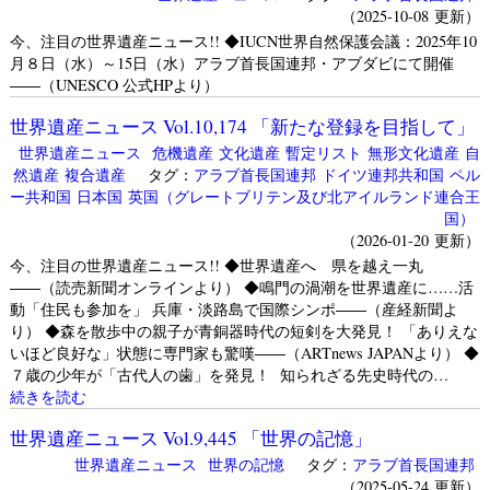
（2025-10-08 更新）
今、注目の世界遺産ニュース!! ◆IUCN世界自然保護会議：2025年10
月８日（水）～15日（水）アラブ首長国連邦・アブダビにて開催
――（UNESCO 公式HPより）
世界遺産ニュース Vol.10,174 「新たな登録を目指して」
世界遺産ニュース
危機遺産
文化遺産
暫定リスト
無形文化遺産
自
然遺産
複合遺産
タグ：
アラブ首長国連邦
ドイツ連邦共和国
ペル
ー共和国
日本国
英国（グレートブリテン及び北アイルランド連合王
国）
（2026-01-20 更新）
今、注目の世界遺産ニュース!! ◆世界遺産へ 県を越え一丸
――（読売新聞オンラインより） ◆鳴門の渦潮を世界遺産に……活
動「住民も参加を」 兵庫・淡路島で国際シンポ――（産経新聞よ
り） ◆森を散歩中の親子が青銅器時代の短剣を大発見！ 「ありえな
いほど良好な」状態に専門家も驚嘆――（ARTnews JAPANより） ◆
７歳の少年が「古代人の歯」を発見！ 知られざる先史時代の…
続きを読む
世界遺産ニュース Vol.9,445 「世界の記憶」
世界遺産ニュース
世界の記憶
タグ：
アラブ首長国連邦
（2025-05-24 更新）