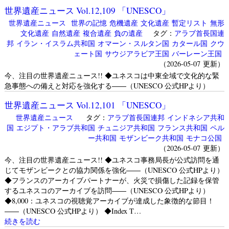
世界遺産ニュース Vol.12,109 「UNESCO」
世界遺産ニュース
世界の記憶
危機遺産
文化遺産
暫定リスト
無形
文化遺産
自然遺産
複合遺産
負の遺産
タグ：
アラブ首長国連
邦
イラン・イスラム共和国
オマーン・スルタン国
カタール国
クウ
ェート国
サウジアラビア王国
バーレーン王国
（2026-05-07 更新）
今、注目の世界遺産ニュース!! ◆ユネスコは中東全域で文化的な緊
急事態への備えと対応を強化する――（UNESCO 公式HPより）
世界遺産ニュース Vol.12,101 「UNESCO」
世界遺産ニュース
タグ：
アラブ首長国連邦
インドネシア共和
国
エジプト・アラブ共和国
チュニジア共和国
フランス共和国
ペル
ー共和国
モザンビーク共和国
モナコ公国
（2026-05-07 更新）
今、注目の世界遺産ニュース!! ◆ユネスコ事務局長が公式訪問を通
じてモザンビークとの協力関係を強化――（UNESCO 公式HPより）
◆フランスのアーカイブパートナーが、火災で損傷した記録を保管
するユネスコのアーカイブを訪問――（UNESCO 公式HPより）
◆8,000：ユネスコの視聴覚アーカイブが達成した象徴的な節目！
――（UNESCO 公式HPより） ◆Index T…
続きを読む