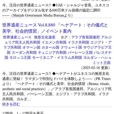
今、注目の世界遺産ニュース!! ◆UAE・シャルジャ首長、ユネスコ
のアーカイブをデジタル化する600万米ドル規模の協定に調印
――（Sharjah Government Media Bureauより）
世界遺産ニュース Vol.8,880 「ヘナアート：その儀式と
美学、社会的慣習」／イベント案内
世界遺産ニュース
無形文化遺産
タグ：
アラブ首長国連邦
アルジ
ェリア民主人民共和国
イエメン共和国
イラク共和国
エジプト・ア
ラブ共和国
オマーン国
カタール国
クウェート国
サウジアラビア王
国
スーダン共和国
チュニジア共和国
バーレーン王国
パレスチナ
国
モロッコ王国
モーリタニア・イスラム共和国
ヨルダン・ハシェ
ミット王国
（2025-02-18 更新）
今、注目の世界遺産ニュース!! ◆ヘナアートがユネスコの無形文化
遺産に登録！ ラマダンで特別なドバイを体験しよう――（PR Times
より） 「ヘナアート：その儀式と美学、社会的慣習（Henna: rituals,
aesthetic and social practices）」／アラブ首長国連邦、アルジェリア民
主人民共和国、バーレーン王国、エジプト・アラブ共和国、イラク
共和国、ヨルダ…
続きを読む
12
件中 1 - 12件目を表示